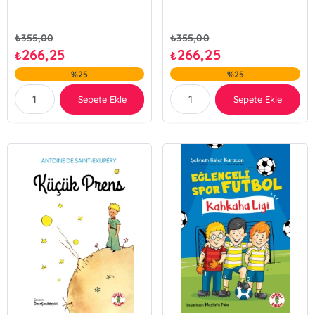
₺
355,00
₺
355,00
266,25
266,25
₺
₺
%25
%25
Sepete Ekle
Sepete Ekle