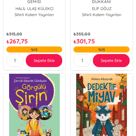
GEMİSİ
DÜKKANI
HALİL ULAŞ KÜLEKÇİ
ELİF OĞUZ
Sihirli Kalem Yayınları
Sihirli Kalem Yayınları
₺
315,00
₺
355,00
267,75
301,75
₺
₺
%15
%15
Sepete Ekle
Sepete Ekle