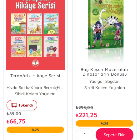
Bay Kuşun Maceraları
Dinazorların Dönüşü
Terapötik Hikaye Serisi
Yadigar Soydan
Hivda Saldız;Kübra Berrak;Hayal Çavuşoğlu
Sihirli Kalem Yayınları
Sihirli Kalem Yayınları
Tükendi
₺
295,00
₺
89,00
221,25
₺
66,75
₺
%25
%25
Sepete Ekle