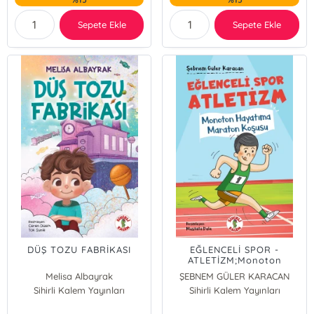
Sepete Ekle
Sepete Ekle
DÜŞ TOZU FABRİKASI
EĞLENCELİ SPOR -
ATLETİZM;Monoton
Hayatıma Maraton
Melisa Albayrak
ŞEBNEM GÜLER KARACAN
Koşusu
Sihirli Kalem Yayınları
Sihirli Kalem Yayınları