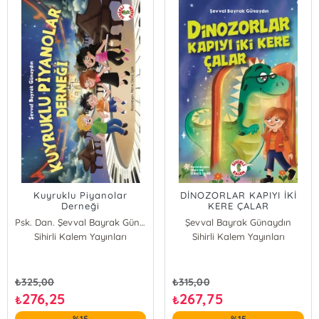
Kuyruklu Piyanolar
DİNOZORLAR KAPIYI İKİ
Derneği
KERE ÇALAR
Psk. Dan. Şevval Bayrak Günaydın
Şevval Bayrak Günaydın
Sihirli Kalem Yayınları
Sihirli Kalem Yayınları
₺
325,00
₺
315,00
276,25
267,75
₺
₺
%15
%15