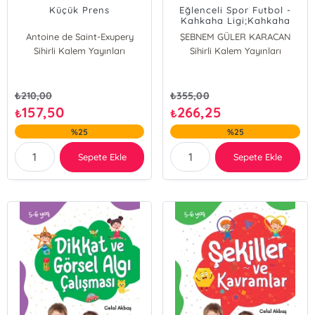
Küçük Prens
Eğlenceli Spor Futbol -
Kahkaha Ligi;Kahkaha
Ligi
Antoine de Saint-Exupery
ŞEBNEM GÜLER KARACAN
Sihirli Kalem Yayınları
Sihirli Kalem Yayınları
₺
210,00
₺
355,00
157,50
266,25
₺
₺
%25
%25
Sepete Ekle
Sepete Ekle