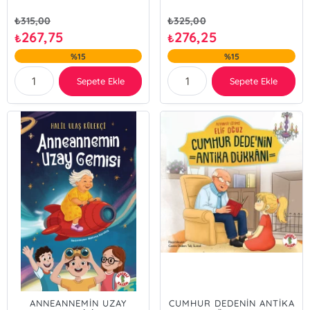
₺
315,00
₺
325,00
267,75
276,25
₺
₺
%15
%15
Sepete Ekle
Sepete Ekle
ANNEANNEMİN UZAY
CUMHUR DEDENİN ANTİKA