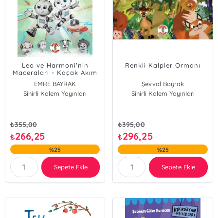
Leo ve Harmoni'nin
Renkli Kalpler Ormanı
Maceraları - Kaçak Akım
Komedyası
EMRE BAYRAK
Şevval Bayrak
Sihirli Kalem Yayınları
Sihirli Kalem Yayınları
₺
355,00
₺
395,00
266,25
296,25
₺
₺
%25
%25
Sepete Ekle
Sepete Ekle