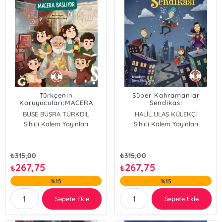
Türkçenin
Süper Kahramanlar
Koruyucuları;MACERA
Sendikası
BAŞLIYOR
BUSE BÜŞRA TÜRKDİL
HALİL ULAŞ KÜLEKÇİ
Sihirli Kalem Yayınları
Sihirli Kalem Yayınları
₺
315,00
₺
315,00
267,75
267,75
₺
₺
%15
%15
Sepete Ekle
Sepete Ekle