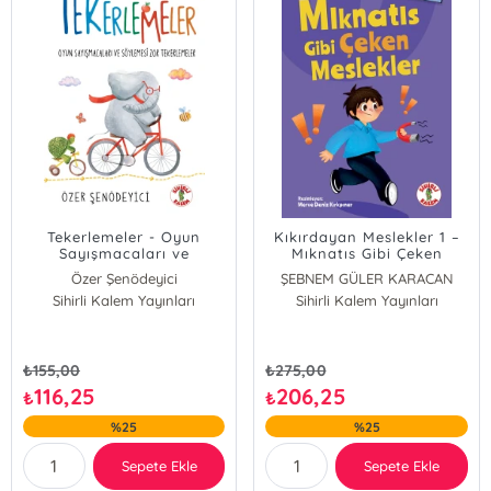
Tekerlemeler - Oyun
Kıkırdayan Meslekler 1 –
Sayışmacaları ve
Mıknatıs Gibi Çeken
Söylemesi Zor
Meslekler
Özer Şenödeyici
ŞEBNEM GÜLER KARACAN
Tekerlemeler
Sihirli Kalem Yayınları
Sihirli Kalem Yayınları
₺
155,00
₺
275,00
116,25
206,25
₺
₺
%25
%25
Sepete Ekle
Sepete Ekle