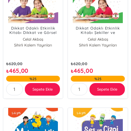
Dikkat Odaklı Etkinlik
Dikkat Odaklı Etkinlik
Kitabı Dikkat ve Görsel
Kitabı Şekiller ve
Algı Çalışması 5-6 Yaş
Kavramlar 5-6 Yaş
Celal Akbaş
Celal Akbaş
Sihirli Kalem Yayınları
Sihirli Kalem Yayınları
₺
620,00
₺
620,00
465,00
465,00
₺
₺
%25
%25
Sepete Ekle
Sepete Ekle