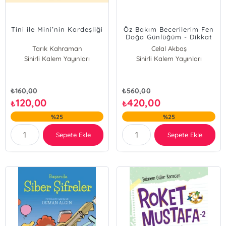
Tini ile Mini’nin Kardeşliği
Öz Bakım Becerilerim Fen
Doğa Günlüğüm - Dikkat
Odaklı Etkinlik Kitabı ( 3-
Tarık Kahraman
Celal Akbaş
4 Yaş Çocuklar İçin );( 3-4
Sihirli Kalem Yayınları
Sihirli Kalem Yayınları
Yaş Çocuklar İçin )
₺
160,00
₺
560,00
120,00
420,00
₺
₺
%25
%25
Sepete Ekle
Sepete Ekle