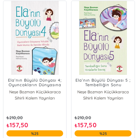
Ela’nın Büyülü Dünyası 4;
Ela’nın Büyülü Dünyası 5 ;
Oyuncakların Dünyasına
Tembelliğin Sonu
Yolculuk
Virüslerle Savaş
Neşe Bozman Küçükkaraca
Neşe Bozman Küçükkaraca
Sihirli Kalem Yayınları
Sihirli Kalem Yayınları
₺
210,00
₺
210,00
157,50
157,50
₺
₺
%25
%25