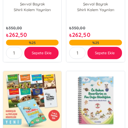
Şevval Bayrak
Şevval Bayrak
Sihirli Kalem Yayınları
Sihirli Kalem Yayınları
₺
350,00
₺
350,00
262,50
262,50
₺
₺
%25
%25
Sepete Ekle
Sepete Ekle