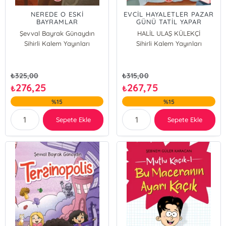
NEREDE O ESKİ
EVCİL HAYALETLER PAZAR
BAYRAMLAR
GÜNÜ TATİL YAPAR
Şevval Bayrak Günaydın
HALİL ULAŞ KÜLEKÇİ
Sihirli Kalem Yayınları
Sihirli Kalem Yayınları
₺
325,00
₺
315,00
276,25
267,75
₺
₺
%15
%15
Sepete Ekle
Sepete Ekle