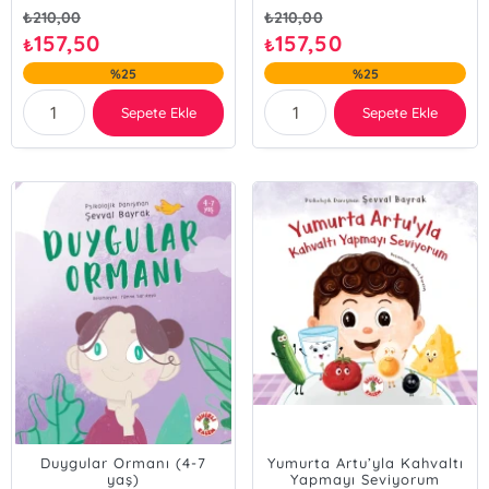
₺
210,00
₺
210,00
157,50
157,50
₺
₺
%25
%25
Sepete Ekle
Sepete Ekle
Duygular Ormanı (4-7
Yumurta Artu’yla Kahvaltı
yaş)
Yapmayı Seviyorum