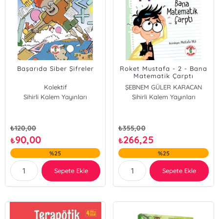
Başarıda Siber Şifreler
Roket Mustafa - 2 - Bana
Matematik Çarptı
Kolektif
ŞEBNEM GÜLER KARACAN
Sihirli Kalem Yayınları
Sihirli Kalem Yayınları
₺
120,00
₺
355,00
90,00
266,25
₺
₺
%25
%25
Sepete Ekle
Sepete Ekle