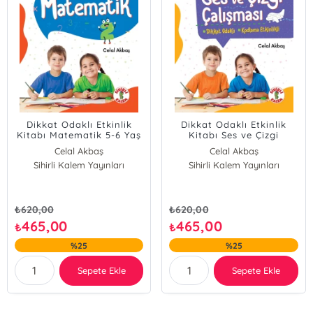
Dikkat Odaklı Etkinlik
Dikkat Odaklı Etkinlik
Kitabı Matematik 5-6 Yaş
Kitabı Ses ve Çizgi
Çalışması 5-6 Yaş
Celal Akbaş
Celal Akbaş
Sihirli Kalem Yayınları
Sihirli Kalem Yayınları
₺
620,00
₺
620,00
465,00
465,00
₺
₺
%25
%25
Sepete Ekle
Sepete Ekle