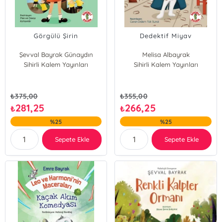
Görgülü Şirin
Dedektif Miyav
Şevval Bayrak Günaydın
Melisa Albayrak
Sihirli Kalem Yayınları
Sihirli Kalem Yayınları
₺
375,00
₺
355,00
281,25
266,25
₺
₺
%25
%25
Sepete Ekle
Sepete Ekle