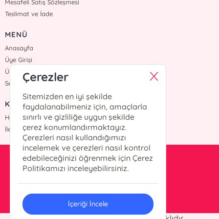
Mesafeli Satış Sözleşmesi
Teslimat ve İade
MENÜ
Anasayfa
Üye Girişi
Üye Ol
Çerezler
Sepetim
Sitemizden en iyi şekilde
KURUMSAL
faydalanabilmeniz için, amaçlarla
sınırlı ve gizliliğe uygun şekilde
Hakkımızda
çerez konumlandırmaktayız.
İletişim
Çerezleri nasıl kullandığımızı
incelemek ve çerezleri nasıl kontrol
edebileceğinizi öğrenmek için Çerez
kesit@kesityayinlari.com
Politikamızı inceleyebilirsiniz.
0212 703 12 88
İçeriği İncele
© 2025 Kesit Yayınları. Her hakkı saklıdır.