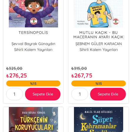
TERSİNOPOLİS
MUTLU KAÇIK - BU
MACERANIN AYARI KAÇIK
Şevval Bayrak Günaydın
ŞEBNEM GÜLER KARACAN
Sihirli Kalem Yayınları
Sihirli Kalem Yayınları
₺
325,00
₺
315,00
276,25
267,75
₺
₺
%15
%15
Sepete Ekle
Sepete Ekle