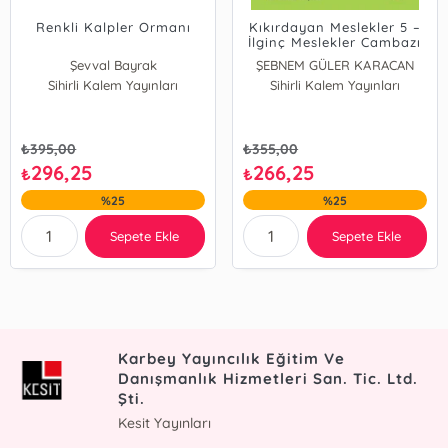
Renkli Kalpler Ormanı
Kıkırdayan Meslekler 5 –
İlginç Meslekler Cambazı
Şevval Bayrak
ŞEBNEM GÜLER KARACAN
Sihirli Kalem Yayınları
Sihirli Kalem Yayınları
₺
395,00
₺
355,00
296,25
266,25
₺
₺
%25
%25
Sepete Ekle
Sepete Ekle
Karbey Yayıncılık Eğitim Ve
Danışmanlık Hizmetleri San. Tic. Ltd.
Şti.
Kesit Yayınları