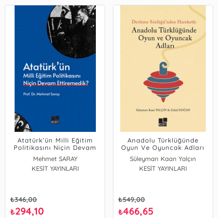
Atatürk’ün Milli Eğitim
Anadolu Türklüğünde
Politikasını Niçin Devam
Oyun Ve Oyuncak Adları
Ettiremedik?
Mehmet SARAY
Süleyman Kaan Yalçın
KESİT YAYINLARI
KESİT YAYINLARI
Zuhal Doğan
₺
346,00
₺
549,00
294,10
466,65
₺
₺