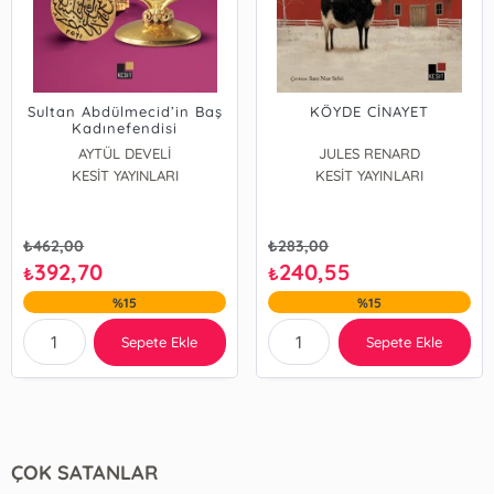
Sultan Abdülmecid’in Baş
KÖYDE CİNAYET
Kadınefendisi
SERVETSEZA
AYTÜL DEVELİ
JULES RENARD
KESİT YAYINLARI
KESİT YAYINLARI
₺
462,00
₺
283,00
392,70
240,55
₺
₺
%15
%15
Sepete Ekle
Sepete Ekle
ÇOK SATANLAR