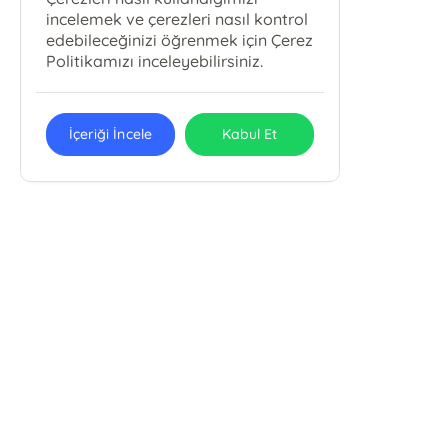
incelemek ve çerezleri nasıl kontrol
edebileceğinizi öğrenmek için Çerez
Politikamızı inceleyebilirsiniz.
İçeriği İncele
Kabul Et
Karbey Yayıncılık Eğitim Ve
Danışmanlık Hizmetleri San. Tic. Ltd.
Şti.