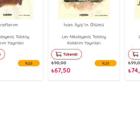
iraflarım
İvan İlyiç'in Ölümü
olayeviç Tolstoy
Lev Nikolayeviç Tolstoy
rım Yayınları
Kaldırım Yayınları
i
Tükendi
₺
90,00
₺
99,
%25
%25
67,50
74
₺
₺