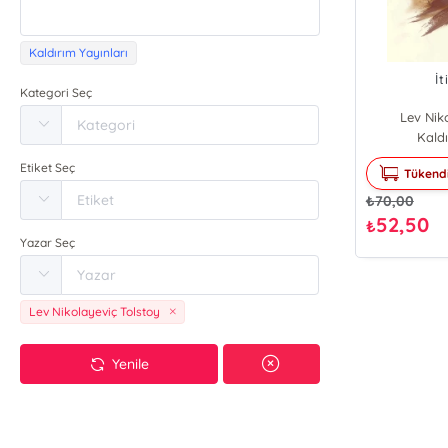
Kaldırım Yayınları
İt
Kategori Seç
Lev Nik
Kaldı
Etiket Seç
Tükend
₺
70,00
52,50
₺
Yazar Seç
Lev Nikolayeviç Tolstoy
Yenile