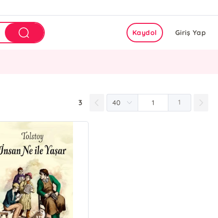
Kaydol
Giriş Yap
3
1