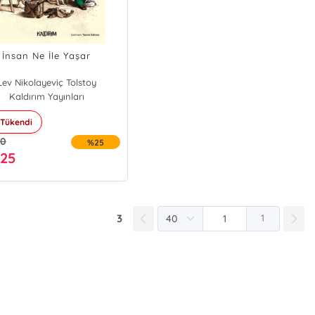
İnsan Ne İle Yaşar
Lev Nikolayeviç Tolstoy
Kaldırım Yayınları
Tükendi
00
%25
,25
3
1