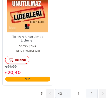
Tarihin Unutulmaz
Liderleri
Serap Çakır
KESİT YAYINLARI
Tükendi
₺
24,00
20,40
₺
%15
5
1