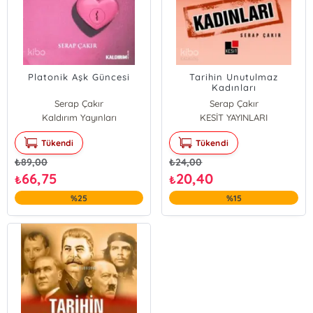
Platonik Aşk Güncesi
Tarihin Unutulmaz
Kadınları
Serap Çakır
Serap Çakır
Kaldırım Yayınları
KESİT YAYINLARI
Tükendi
Tükendi
₺
89,00
₺
24,00
66,75
20,40
₺
₺
%25
%15