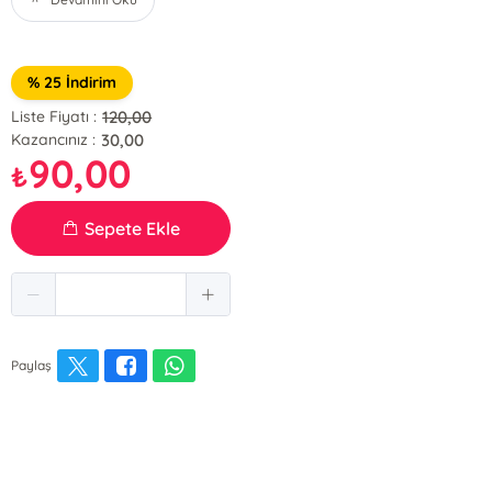
% 25 İndirim
120,00
Liste Fiyatı :
30,00
Kazancınız :
90,00
₺
Sepete Ekle
Paylaş