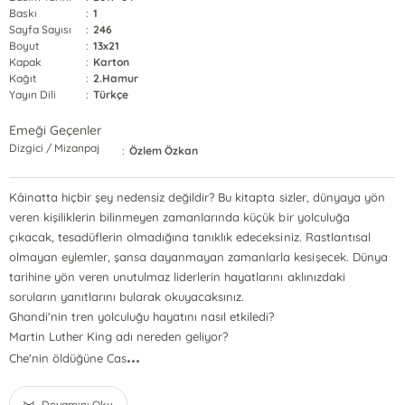
Baskı
:
1
Sayfa Sayısı
:
246
Boyut
:
13x21
Kapak
:
Karton
Kağıt
:
2.Hamur
Yayın Dili
:
Türkçe
Emeği Geçenler
Dizgici / Mizanpaj
:
Özlem Özkan
Kâinatta hiçbir şey nedensiz değildir? Bu kitapta sizler, dünyaya yön
veren kişiliklerin bilinmeyen zamanlarında küçük bir yolculuğa
çıkacak, tesadüflerin olmadığına tanıklık edeceksiniz. Rastlantısal
olmayan eylemler, şansa dayanmayan zamanlarla kesişecek. Dünya
tarihine yön veren unutulmaz liderlerin hayatlarını aklınızdaki
soruların yanıtlarını bularak okuyacaksınız.
Ghandi'nin tren yolculuğu hayatını nasıl etkiledi?
Martin Luther King adı nereden geliyor?
...
Che'nin öldüğüne Cas
Devamını Oku