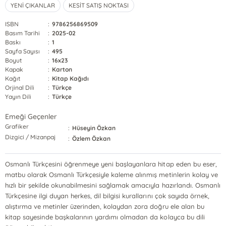
YENİ ÇIKANLAR
KESİT SATIŞ NOKTASI
ISBN
:
9786256869509
Basım Tarihi
:
2025-02
Baskı
:
1
Sayfa Sayısı
:
495
Boyut
:
16x23
Kapak
:
Karton
Kağıt
:
Kitap Kağıdı
Orjinal Dili
:
Türkçe
Yayın Dili
:
Türkçe
Emeği Geçenler
Grafiker
:
Hüseyin Özkan
Dizgici / Mizanpaj
:
Özlem Özkan
Osmanlı Türkçesini öğrenmeye yeni başlayanlara hitap eden bu eser,
matbu olarak Osmanlı Türkçesiyle kaleme alınmış metinlerin kolay ve
hızlı bir şekilde okunabilmesini sağlamak amacıyla hazırlandı. Osmanlı
Türkçesine ilgi duyan herkes, dil bilgisi kurallarını çok sayıda örnek,
alıştırma ve metinler üzerinden, kolaydan zora doğru ele alan bu
kitap sayesinde başkalarının yardımı olmadan da kolayca bu dili