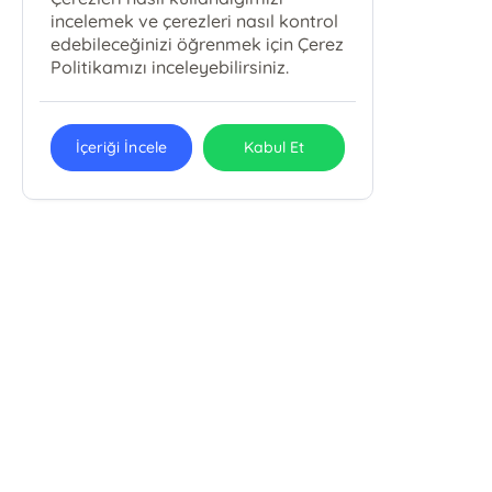
incelemek ve çerezleri nasıl kontrol
edebileceğinizi öğrenmek için Çerez
Politikamızı inceleyebilirsiniz.
İçeriği İncele
Kabul Et
Karbey Yayıncılık Eğitim Ve
Danışmanlık Hizmetleri San. Tic. Ltd.
Şti.