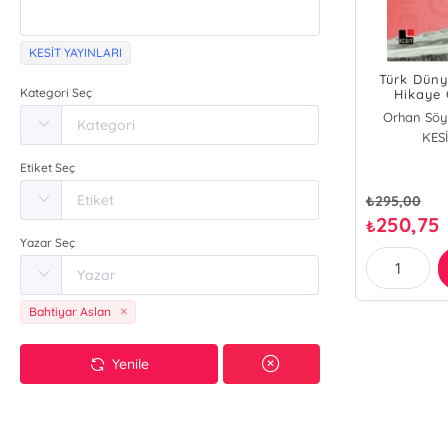
KESİT YAYINLARI
Türk Düny
Kategori Seç
Hikaye 
Orhan Söy
Orh
KESİ
SA
Etiket Seç
₺
295,00
250,75
₺
Yazar Seç
Bahtiyar Aslan
Yenile