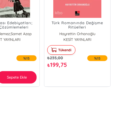
ası Edebiyatları;
Türk Romanında Değişme
Çözümlemeleri
Ritüelleri
lemez;Samet Azap
Hayrettin Orhanoğlu
an Söylemez
T YAYINLARI
KESİT YAYINLARI
MET AZAP
Tükendi
₺
235,00
%15
%15
199,75
₺
Sepete Ekle