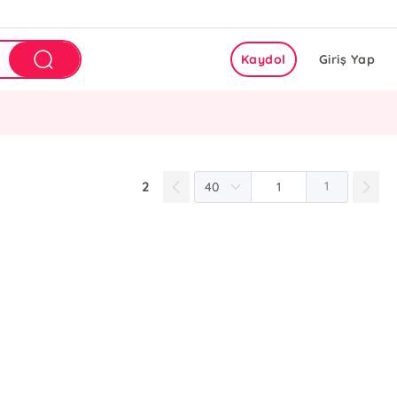
Kaydol
Giriş Yap
2
1