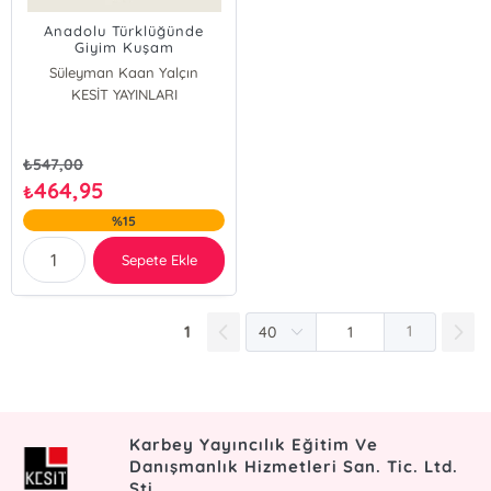
Anadolu Türklüğünde
Giyim Kuşam
Adları;Derleme
Süleyman Kaan Yalçın
Sözlüğü'nden Hareketle
Büşra Karabulut
KESİT YAYINLARI
₺
547,00
464,95
₺
%15
Sepete Ekle
1
1
Karbey Yayıncılık Eğitim Ve
Danışmanlık Hizmetleri San. Tic. Ltd.
Şti.