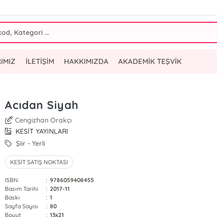
IMIZ
İLETİŞİM
HAKKIMIZDA
AKADEMİK TEŞVİK
Acıdan Siyah
Cengizhan Orakçı
KESİT YAYINLARI
Şiir - Yerli
KESİT SATIŞ NOKTASI
ISBN
:
9786059408455
Basım Tarihi
:
2017-11
Baskı
:
1
Sayfa Sayısı
:
80
Boyut
:
13x21