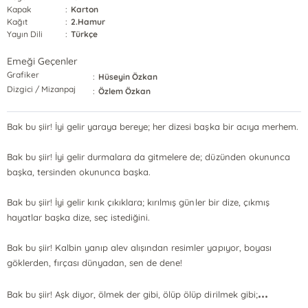
Kapak
:
Karton
Kağıt
:
2.Hamur
Yayın Dili
:
Türkçe
Emeği Geçenler
Grafiker
:
Hüseyin Özkan
Dizgici / Mizanpaj
:
Özlem Özkan
Bak bu şiir! İyi gelir yaraya bereye; her dizesi başka bir acıya merhem.
Bak bu şiir! İyi gelir durmalara da gitmelere de; düzünden okununca
başka, tersinden okununca başka.
Bak bu şiir! İyi gelir kırık çıkıklara; kırılmış günler bir dize, çıkmış
hayatlar başka dize, seç istediğini.
Bak bu şiir! Kalbin yanıp alev alışından resimler yapıyor, boyası
göklerden, fırçası dünyadan, sen de dene!
...
Bak bu şiir! Aşk diyor, ölmek der gibi, ölüp ölüp dirilmek gibi;