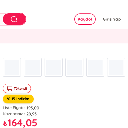
Kaydol
Giriş Yap
Tükendi
% 15 İndirim
193,00
Liste Fiyatı :
28,95
Kazancınız :
164,05
₺