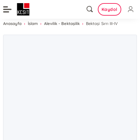
Kaydol
Anasayfa
İslam
Alevilik - Bektaşilik
Bektaşi Sırrı III-IV