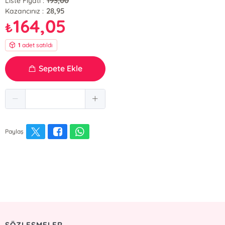
193,00
Liste Fiyatı :
28,95
Kazancınız :
164,05
₺
1
adet satıldı
Sepete Ekle
Paylaş
SÖZLEŞMELER