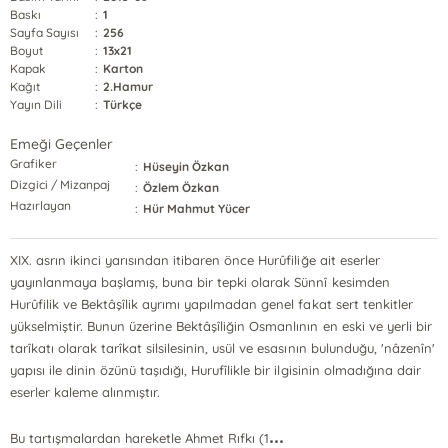
Baskı
:
1
Sayfa Sayısı
:
256
Boyut
:
13x21
Kapak
:
Karton
Kağıt
:
2.Hamur
Yayın Dili
:
Türkçe
Emeği Geçenler
Grafiker
:
Hüseyin Özkan
Dizgici / Mizanpaj
:
Özlem Özkan
Hazırlayan
:
Hür Mahmut Yücer
XIX. asrın ikinci yarısından itibaren önce Hurûfiliğe ait eserler
yayınlanmaya başlamış, buna bir tepki olarak Sünnî kesimden
Hurûfilik ve Bektâşîlik ayrımı yapılmadan genel fakat sert tenkitler
yükselmiştir. Bunun üzerine Bektâşîliğin Osmanlının en eski ve yerli bir
tarîkatı olarak tarîkat silsilesinin, usül ve esasının bulunduğu, 'nâzenîn'
yapısı ile dinin özünü taşıdığı, Hurufîlikle bir ilgisinin olmadığına dair
eserler kaleme alınmıştır.
...
Bu tartışmalardan hareketle Ahmet Rıfkı (1