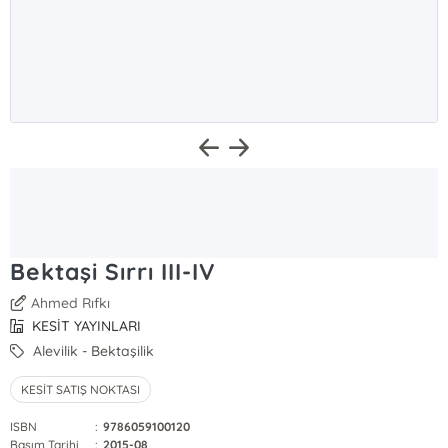
Bektaşi Sırrı III-IV
Ahmed Rıfkı
KESİT YAYINLARI
Alevilik - Bektaşilik
KESİT SATIŞ NOKTASI
ISBN
:
9786059100120
Basım Tarihi
:
2015-08