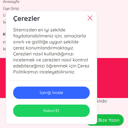
Anasayfa
Üye Girişi
Üye Ol
Çerezler
Sepetim
Sitemizden en iyi şekilde
KURUMSAL
faydalanabilmeniz için, amaçlarla
sınırlı ve gizliliğe uygun şekilde
Hakkımızda
çerez konumlandırmaktayız.
İletişim
Çerezleri nasıl kullandığımızı
incelemek ve çerezleri nasıl kontrol
edebileceğinizi öğrenmek için Çerez
kesit@kesityayinlari.com
Politikamızı inceleyebilirsiniz.
0212 703 12 88
İçeriği İncele
© 2025 Kesit Yayınları. Her hakkı saklıdır.
ONSO
Tasarım & Uygulama
Kabul Et
Bize Yazın