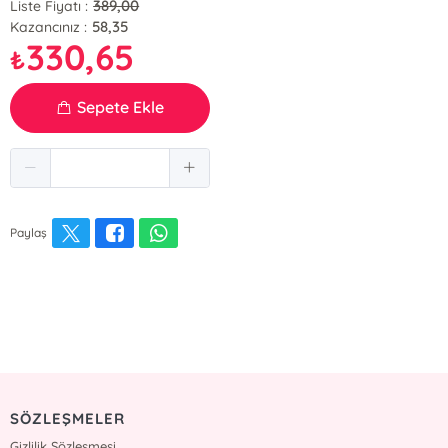
389,00
Liste Fiyatı :
58,35
Kazancınız :
330,65
₺
Sepete Ekle
Paylaş
SÖZLEŞMELER
Gizlilik Sözleşmesi