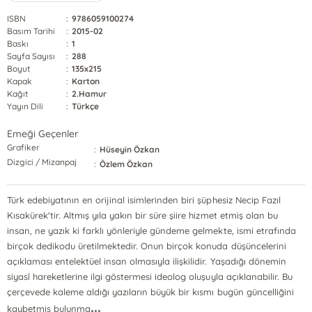
ISBN
:
9786059100274
Basım Tarihi
:
2015-02
Baskı
:
1
Sayfa Sayısı
:
288
Boyut
:
135x215
Kapak
:
Karton
Kağıt
:
2.Hamur
Yayın Dili
:
Türkçe
Emeği Geçenler
Grafiker
:
Hüseyin Özkan
Dizgici / Mizanpaj
:
Özlem Özkan
Türk edebiyatının en orijinal isimlerinden biri şüphesiz Necip Fazıl
Kısakürek'tir. Altmış yıla yakın bir süre şiire hizmet etmiş olan bu
insan, ne yazık ki farklı yönleriyle gündeme gelmekte, ismi etrafında
birçok dedikodu üretilmektedir. Onun birçok konuda düşüncelerini
açıklaması entelektüel insan olmasıyla ilişkilidir. Yaşadığı dönemin
siyasî hareketlerine ilgi göstermesi ideolog oluşuyla açıklanabilir. Bu
çerçevede kaleme aldığı yazıların büyük bir kısmı bugün güncelliğini
...
kaybetmiş bulunma