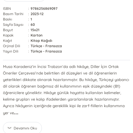
ISBN
:
9786256869097
Basım Tarihi
:
2023-12
Baskı
:
1
Sayfa Sayısı
:
60
Boyut
:
15x21
Kapak
:
Karton
Kağıt
:
Kitap Kağıdı
Orjinal Dili
:
Türkçe - Fransızca
Yayın Dili
:
Türkçe - Fransızca
Musa Karadeniz’in İncisi Trabzon’da adlı hikâye, Diller İçin Ortak
Öneriler Çerçevesi’nde belirtilen dil düzeyleri ve dil öğrenenlerin
yeterlikleri dikkate alınarak hazırlanmıştır. Bu hikâye, Türkçeyi yabancı
dil olarak öğrenen bağımsız dil kullanımının eşik düzeyindeki (B1)
öğrenicilere yöneliktir. Hikâye günlük hayatta kullanılan kelimeler,
kelime grupları ve kalıp ifadelerden yararlanılarak hazırlanmıştır.
Ayrıca hikâyenin içeriğinde gereklilik kipi ile zarf-fiillerin kullanımına
...
yer ve
Devamını Oku