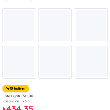
% 15 İndirim
511,00
Liste Fiyatı :
76,65
Kazancınız :
434,35
₺