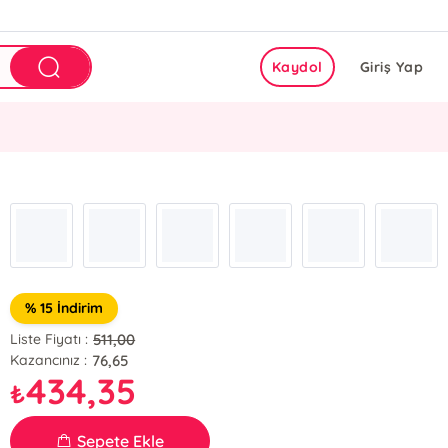
Kaydol
Giriş Yap
% 15 İndirim
511,00
Liste Fiyatı :
76,65
Kazancınız :
434,35
₺
Sepete Ekle