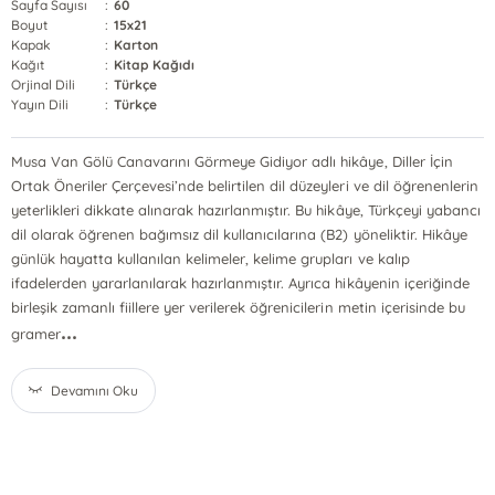
Sayfa Sayısı
:
60
Boyut
:
15x21
Kapak
:
Karton
Kağıt
:
Kitap Kağıdı
Orjinal Dili
:
Türkçe
Yayın Dili
:
Türkçe
Musa Van Gölü Canavarını Görmeye Gidiyor adlı hikâye, Diller İçin
Ortak Öneriler Çerçevesi’nde belirtilen dil düzeyleri ve dil öğrenenlerin
yeterlikleri dikkate alınarak hazırlanmıştır. Bu hikâye, Türkçeyi yabancı
dil olarak öğrenen bağımsız dil kullanıcılarına (B2) yöneliktir. Hikâye
günlük hayatta kullanılan kelimeler, kelime grupları ve kalıp
ifadelerden yararlanılarak hazırlanmıştır. Ayrıca hikâyenin içeriğinde
birleşik zamanlı fiillere yer verilerek öğrenicilerin metin içerisinde bu
...
gramer
Devamını Oku