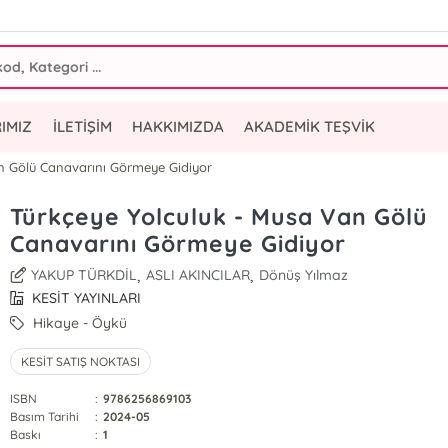
IMIZ
İLETİŞİM
HAKKIMIZDA
AKADEMİK TEŞVİK
n Gölü Canavarını Görmeye Gidiyor
Türkçeye Yolculuk - Musa Van Gölü
Canavarını Görmeye Gidiyor
,
,
YAKUP TÜRKDİL
ASLI AKINCILAR
Dönüş Yılmaz
KESİT YAYINLARI
Hikaye - Öykü
KESİT SATIŞ NOKTASI
ISBN
:
9786256869103
Basım Tarihi
:
2024-05
Baskı
:
1