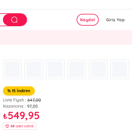
Kaydol
Giriş Yap
% 15 İndirim
647,00
Liste Fiyatı :
97,05
Kazancınız :
549,95
₺
68
adet satıldı