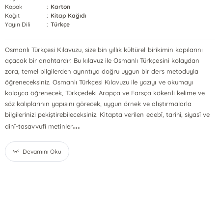
Kapak
:
Karton
Kağıt
:
Kitap Kağıdı
Yayın Dili
:
Türkçe
Osmanlı Türkçesi Kılavuzu, size bin yıllık kültürel birikimin kapılarını
açacak bir anahtardır. Bu kılavuz ile Osmanlı Türkçesini kolaydan
zora, temel bilgilerden ayrıntıya doğru uygun bir ders metoduyla
öğreneceksiniz. Osmanlı Türkçesi Kılavuzu ile yazıyı ve okumayı
kolayca öğrenecek, Türkçedeki Arapça ve Farsça kökenli kelime ve
söz kalıplarının yapısını görecek, uygun örnek ve alıştırmalarla
bilgilerinizi pekiştirebileceksiniz. Kitapta verilen edebî, tarihî, siyasî ve
...
dinî-tasavvufî metinler
Devamını Oku