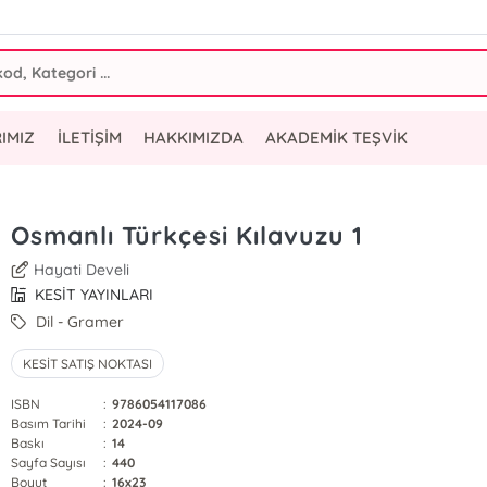
IMIZ
İLETİŞİM
HAKKIMIZDA
AKADEMİK TEŞVİK
Osmanlı Türkçesi Kılavuzu 1
Hayati Develi
KESİT YAYINLARI
Dil - Gramer
KESİT SATIŞ NOKTASI
ISBN
:
9786054117086
Basım Tarihi
:
2024-09
Baskı
:
14
Sayfa Sayısı
:
440
Boyut
:
16x23