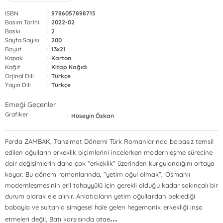
ISBN
:
9786057898715
Basım Tarihi
:
2022-02
Baskı
:
2
Sayfa Sayısı
:
200
Boyut
:
13x21
Kapak
:
Karton
Kağıt
:
Kitap Kağıdı
Orjinal Dili
:
Türkçe
Yayın Dili
:
Türkçe
Emeği Geçenler
Grafiker
:
Hüseyin Özkan
Ferda ZAMBAK, Tanzimat Dönemi Türk Romanlarında babasız temsil
edilen oğulların erkeklik biçimlerini incelerken modernleşme sürecine
dair değişimlerin daha çok “erkeklik” üzerinden kurgulandığını ortaya
koyar. Bu dönem romanlarında, “yetim oğul olmak”, Osmanlı
modernleşmesinin eril tahayyülü için gerekli olduğu kadar sakıncalı bir
durum olarak ele alınır. Anlatıcıların yetim oğullardan beklediği
babayla ve sultanla simgesel hale gelen hegemonik erkekliği inşa
...
etmeleri değil, Batı karşısında atae