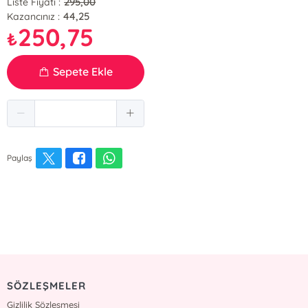
295,00
Liste Fiyatı :
44,25
Kazancınız :
250,75
₺
Sepete Ekle
Paylaş
SÖZLEŞMELER
Gizlilik Sözleşmesi