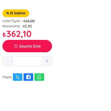
% 15 İndirim
426,00
Liste Fiyatı :
63,90
Kazancınız :
362,10
₺
Sepete Ekle
Paylaş