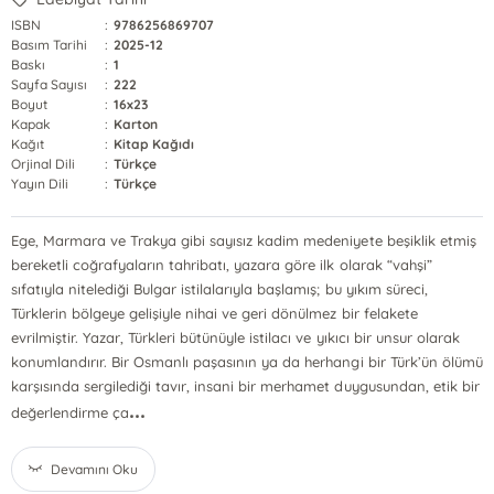
ISBN
:
9786256869707
Basım Tarihi
:
2025-12
Baskı
:
1
Sayfa Sayısı
:
222
Boyut
:
16x23
Kapak
:
Karton
Kağıt
:
Kitap Kağıdı
Orjinal Dili
:
Türkçe
Yayın Dili
:
Türkçe
Ege, Marmara ve Trakya gibi sayısız kadim medeniyete beşiklik etmiş
bereketli coğrafyaların tahribatı, yazara göre ilk olarak “vahşi”
sıfatıyla nitelediği Bulgar istilalarıyla başlamış; bu yıkım süreci,
Türklerin bölgeye gelişiyle nihai ve geri dönülmez bir felakete
evrilmiştir. Yazar, Türkleri bütünüyle istilacı ve yıkıcı bir unsur olarak
konumlandırır. Bir Osmanlı paşasının ya da herhangi bir Türk’ün ölümü
karşısında sergilediği tavır, insani bir merhamet duygusundan, etik bir
...
değerlendirme ça
Devamını Oku