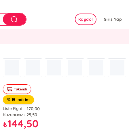
Kaydol
Giriş Yap
Tükendi
% 15 İndirim
170,00
Liste Fiyatı :
25,50
Kazancınız :
144,50
₺