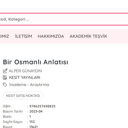
IMIZ
İLETİŞİM
HAKKIMIZDA
AKADEMİK TEŞVİK
Bir Osmanlı Anlatısı
ALPER GÜNAYDIN
KESİT YAYINLARI
İnceleme - Araştırma
KESİT SATIŞ NOKTASI
ISBN
:
9786257698825
Basım Tarihi
:
2023-04
Baskı
:
1
Sayfa Sayısı
:
152
Boyut
:
13x21