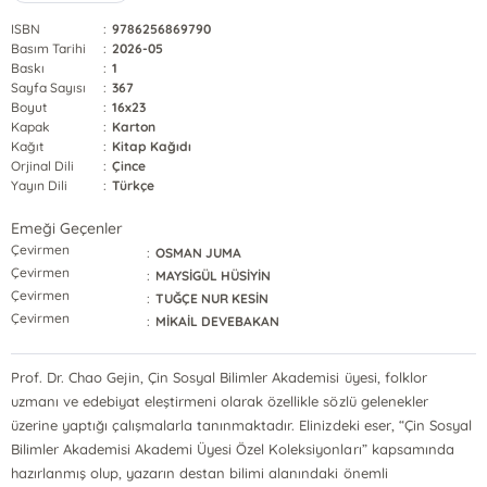
ISBN
:
9786256869790
Basım Tarihi
:
2026-05
Baskı
:
1
Sayfa Sayısı
:
367
Boyut
:
16x23
Kapak
:
Karton
Kağıt
:
Kitap Kağıdı
Orjinal Dili
:
Çince
Yayın Dili
:
Türkçe
Emeği Geçenler
Çevirmen
:
OSMAN JUMA
Çevirmen
:
MAYSİGÜL HÜSİYİN
Çevirmen
:
TUĞÇE NUR KESİN
Çevirmen
:
MİKAİL DEVEBAKAN
Prof. Dr. Chao Gejin, Çin Sosyal Bilimler Akademisi üyesi, folklor
uzmanı ve edebiyat eleştirmeni olarak özellikle sözlü gelenekler
üzerine yaptığı çalışmalarla tanınmaktadır. Elinizdeki eser, “Çin Sosyal
Bilimler Akademisi Akademi Üyesi Özel Koleksiyonları” kapsamında
hazırlanmış olup, yazarın destan bilimi alanındaki önemli