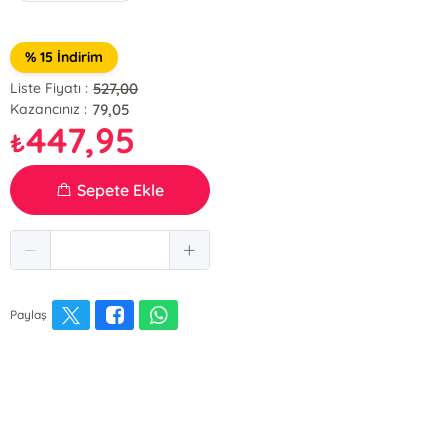
% 15 İndirim
527,00
Liste Fiyatı :
79,05
Kazancınız :
447,95
₺
Sepete Ekle
Paylaş