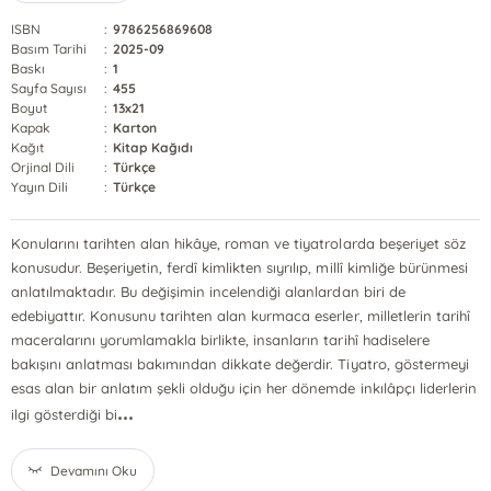
ISBN
:
9786256869608
Basım Tarihi
:
2025-09
Baskı
:
1
Sayfa Sayısı
:
455
Boyut
:
13x21
Kapak
:
Karton
Kağıt
:
Kitap Kağıdı
Orjinal Dili
:
Türkçe
Yayın Dili
:
Türkçe
Konularını tarihten alan hikâye, roman ve tiyatrolarda beşeriyet söz
konusudur. Beşeriyetin, ferdî kimlikten sıyrılıp, millî kimliğe bürünmesi
anlatılmaktadır. Bu değişimin incelendiği alanlardan biri de
edebiyattır. Konusunu tarihten alan kurmaca eserler, milletlerin tarihî
maceralarını yorumlamakla birlikte, insanların tarihî hadiselere
bakışını anlatması bakımından dikkate değerdir. Tiyatro, göstermeyi
esas alan bir anlatım şekli olduğu için her dönemde inkılâpçı liderlerin
...
ilgi gösterdiği bi
Devamını Oku