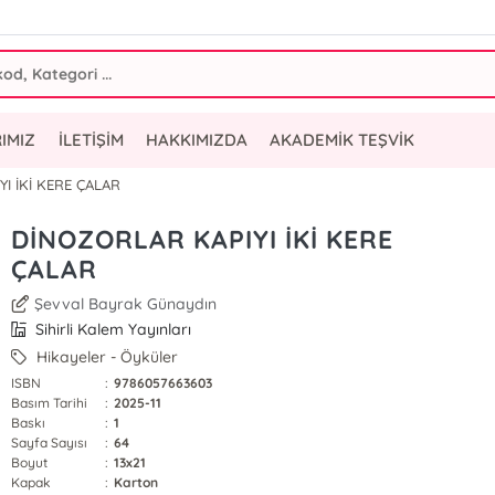
IMIZ
İLETİŞİM
HAKKIMIZDA
AKADEMİK TEŞVİK
I İKİ KERE ÇALAR
DİNOZORLAR KAPIYI İKİ KERE
ÇALAR
Şevval Bayrak Günaydın
Sihirli Kalem Yayınları
Hikayeler - Öyküler
ISBN
:
9786057663603
Basım Tarihi
:
2025-11
Baskı
:
1
Sayfa Sayısı
:
64
Boyut
:
13x21
Kapak
:
Karton