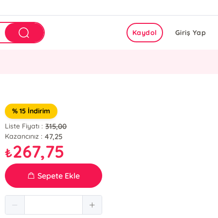
Kaydol
Giriş Yap
% 15 İndirim
315,00
Liste Fiyatı :
47,25
Kazancınız :
267,75
₺
Sepete Ekle