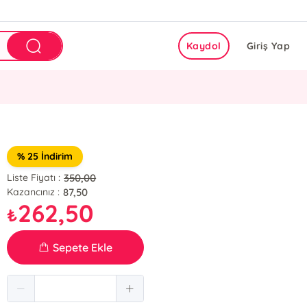
Kaydol
Giriş Yap
% 25 İndirim
350,00
Liste Fiyatı :
87,50
Kazancınız :
262,50
₺
Sepete Ekle