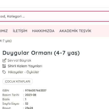
IMIZ
İLETİŞİM
HAKKIMIZDA
AKADEMİK TEŞVİK
4-7 yaş)
Duygular Ormanı (4-7 yaş)
Şevval Bayrak
Sihirli Kalem Yayınları
Hikayeler - Öyküler
ÇOCUK KİTAPLARI
ISBN
:
9786057663337
Basım Tarihi
:
2023-08
Baskı
:
1
Sayfa Sayısı
:
32
Boyut
:
23x28