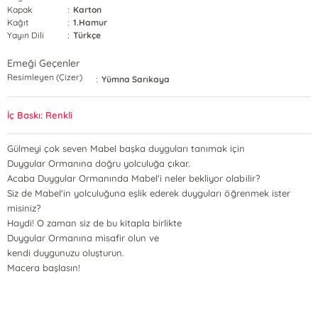
Kapak
:
Karton
Kağıt
:
1.Hamur
Yayın Dili
:
Türkçe
Emeği Geçenler
Resimleyen (Çizer)
:
Yümna Sarıkaya
İç Baskı: Renkli
Gülmeyi çok seven Mabel başka duyguları tanımak için
Duygular Ormanına doğru yolculuğa çıkar.
Acaba Duygular Ormanında Mabel'i neler bekliyor olabilir?
Siz de Mabel'in yolculuğuna eşlik ederek duyguları öğrenmek ister
misiniz?
Haydi! O zaman siz de bu kitapla birlikte
Duygular Ormanına misafir olun ve
kendi duygunuzu oluşturun.
Macera başlasın!