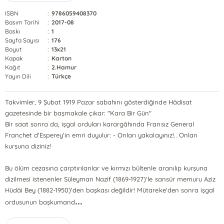
ISBN
:
9786059408370
Basım Tarihi
:
2017-08
Baskı
:
1
Sayfa Sayısı
:
176
Boyut
:
13x21
Kapak
:
Karton
Kağıt
:
2.Hamur
Yayın Dili
:
Türkçe
Takvimler, 9 Şubat 1919 Pazar sabahını gösterdiğinde Hâdisat
gazetesinde bir başmakale çıkar: "Kara Bir Gün"
Bir saat sonra da, işgal orduları karargâhında Fransız General
Franchet d'Esperey'in emri duyulur: - Onları yakalayınız!.. Onları
kurşuna diziniz!
Bu ölüm cezasına çarptırılanlar ve kırmızı bültenle aranılıp kurşuna
dizilmesi istenenler Süleyman Nazif (1869-1927)'le sansür memuru Aziz
Hüdâi Bey (1882-1950)'den başkası değildir! Mütareke'den sonra işgal
...
ordusunun başkumand