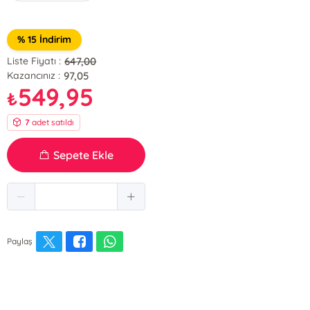
% 15 İndirim
647,00
Liste Fiyatı :
97,05
Kazancınız :
549,95
₺
7
adet satıldı
Sepete Ekle
Paylaş