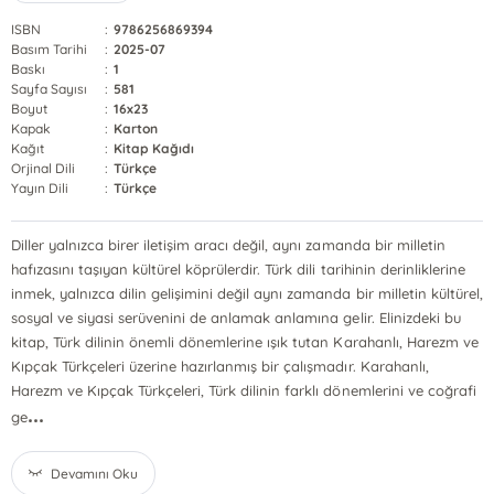
ISBN
:
9786256869394
Basım Tarihi
:
2025-07
Baskı
:
1
Sayfa Sayısı
:
581
Boyut
:
16x23
Kapak
:
Karton
Kağıt
:
Kitap Kağıdı
Orjinal Dili
:
Türkçe
Yayın Dili
:
Türkçe
Diller yalnızca birer iletişim aracı değil, aynı zamanda bir milletin
hafızasını taşıyan kültürel köprülerdir. Türk dili tarihinin derinliklerine
inmek, yalnızca dilin gelişimini değil aynı zamanda bir milletin kültürel,
sosyal ve siyasi serüvenini de anlamak anlamına gelir. Elinizdeki bu
kitap, Türk dilinin önemli dönemlerine ışık tutan Karahanlı, Harezm ve
Kıpçak Türkçeleri üzerine hazırlanmış bir çalışmadır. Karahanlı,
Harezm ve Kıpçak Türkçeleri, Türk dilinin farklı dönemlerini ve coğrafi
...
ge
Devamını Oku