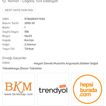
Roman - Çağdaş Türk Edebiyatı
KESİT SATIŞ NOKTASI
ISBN
:
9786054117543
Basım Tarihi
:
2010-10
Baskı
:
1
Sayfa Sayısı
:
336
Boyut
:
16x23
Kapak
:
Karton
Kağıt
:
2.Hamur
Yayın Dili
:
Türkçe
Emeği Geçenler
Editör
:
Hayati Develi;Mustafa Argunşah;Gülden Sağol
Yüksekkaya;Özcan Tabaklar