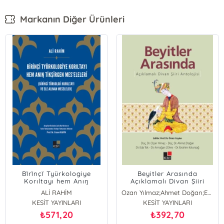
Markanın Diğer Ürünleri
Bĭrĭnçĭ Tyürkologiye
Beyitler Arasında
Korıltayı hem Anıŋ
Açıklamalı Divan Şiiri
Tikşĭrgen Mes’elelerĭ
Antolojisi
ALİ RAHİM
Ozan Yılmaz;Ahmet Doğan;Eda Tok;Armağan Zöhre
(Birinci Türkoloji Kurultayı
KESİT YAYINLARI
KESİT YAYINLARI
ve Ele Alınan Meseleler)
571,20
392,70
₺
₺