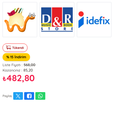
Tükendi
% 15 İndirim
568,00
Liste Fiyatı :
85,20
Kazancınız :
482,80
₺
Paylaş