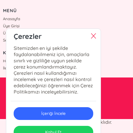
MENÜ
Anasayfa
Üye Girişi
Üye Ol
Çerezler
Sepetim
Sitemizden en iyi şekilde
KURUMSAL
faydalanabilmeniz için, amaçlarla
sınırlı ve gizliliğe uygun şekilde
Hakkımızda
çerez konumlandırmaktayız.
İletişim
Çerezleri nasıl kullandığımızı
incelemek ve çerezleri nasıl kontrol
edebileceğinizi öğrenmek için Çerez
kesit@kesityayinlari.com
Politikamızı inceleyebilirsiniz.
0212 703 12 88
İçeriği İncele
© 2025 Kesit Yayınları. Her hakkı saklıdır.
ONSO
Tasarım & Uygulama
Kabul Et