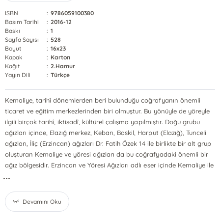
ISBN
:
9786059100380
Basım Tarihi
:
2016-12
Baskı
:
1
Sayfa Sayısı
:
528
Boyut
:
16x23
Kapak
:
Karton
Kağıt
:
2.Hamur
Yayın Dili
:
Türkçe
Kemaliye, tarihî dönemlerden beri bulunduğu coğrafyanın önemli
ticaret ve eğitim merkezlerinden biri olmuştur. Bu yönüyle de yöreyle
ilgili birçok tarihî, iktisadî, kültürel çalışma yapılmıştır. Doğu grubu
ağızları içinde, Elazığ merkez, Keban, Baskil, Harput (Elazığ), Tunceli
ağızları, İliç (Erzincan) ağızları Dr. Fatih Özek 14 ile birlikte bir alt grup
oluşturan Kemaliye ve yöresi ağızları da bu coğrafyadaki önemli bir
ağız bölgesidir. Erzincan ve Yöresi Ağızları adlı eser içinde Kemaliye ile
...
Devamını Oku