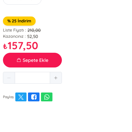
% 25 İndirim
210,00
Liste Fiyatı :
52,50
Kazancınız :
157,50
₺
Sepete Ekle
Paylaş