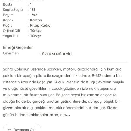
Baskı
:
1
Sayfa Sayısı
:
135
Boyut
:
13x21
Kapak
:
Karton
Kağıt
:
Kitap Kağıdı
Orjinal Dili
:
Türkçe
Yayın Dili
:
Türkçe
Emeği Geçenler
Çevirmen
:
ÖZER ŞENÖDEYİCİ
Sahra Çölü’nün üzerinde uçarken, motoru arızalandığı için kumlara
çakılan bir uçağın pilotu ile uzayın derinliklerinde, B-612 adında bir
asteroitin üzerinde yaşayan Küçük Prens’in dostluğu; evrenin büyülü
ve olağanüstü güzelliklerini çocuk gözünden izlemek isteyenlere
mükemmel bir fırsat sunuyor. Böylece hepsi bir zamanlar çocuk
olduğu hâlde bu gerçeği unutan yetişkinlere de; dünyayı büyük bir
gizem olarak algıladıkları meraklı dönemlerini hatırlatıyor. Siz de
...
günün birinde kahkahalar atan, altı
Devamını Oku