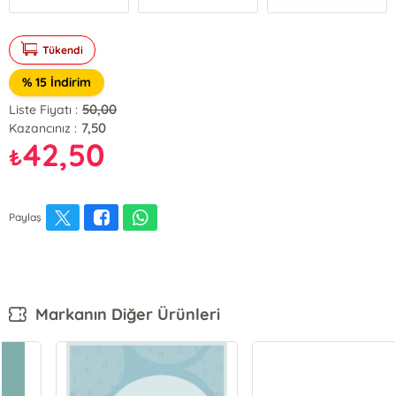
Tükendi
% 15 İndirim
50,00
Liste Fiyatı :
7,50
Kazancınız :
42,50
₺
Paylaş
Markanın Diğer Ürünleri