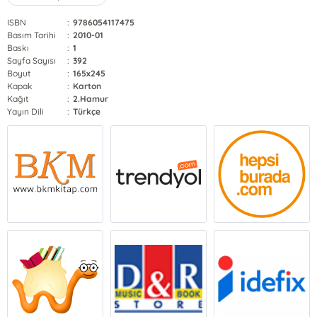
ISBN
:
9786054117475
Basım Tarihi
:
2010-01
Baskı
:
1
Sayfa Sayısı
:
392
Boyut
:
165x245
Kapak
:
Karton
Kağıt
:
2.Hamur
Yayın Dili
:
Türkçe