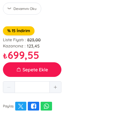
Devamını Oku
% 15 İndirim
823,00
Liste Fiyatı :
123,45
Kazancınız :
699,55
₺
Sepete Ekle
Paylaş