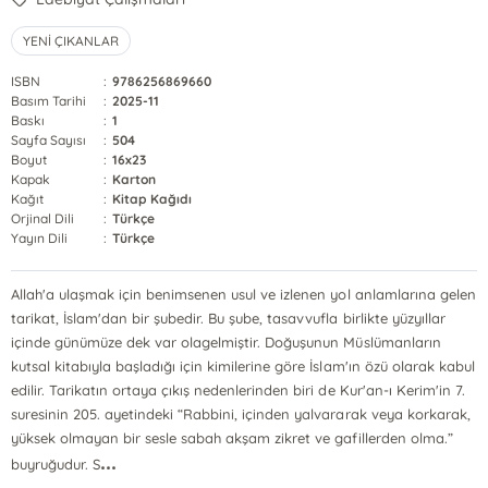
YENİ ÇIKANLAR
ISBN
:
9786256869660
Basım Tarihi
:
2025-11
Baskı
:
1
Sayfa Sayısı
:
504
Boyut
:
16x23
Kapak
:
Karton
Kağıt
:
Kitap Kağıdı
Orjinal Dili
:
Türkçe
Yayın Dili
:
Türkçe
Allah'a ulaşmak için benimsenen usul ve izlenen yol anlamlarına gelen
tarikat, İslam'dan bir şubedir. Bu şube, tasavvufla birlikte yüzyıllar
içinde günümüze dek var olagelmiştir. Doğuşunun Müslümanların
kutsal kitabıyla başladığı için kimilerine göre İslam'ın özü olarak kabul
edilir. Tarikatın ortaya çıkış nedenlerinden biri de Kur'an-ı Kerim'in 7.
suresinin 205. ayetindeki “Rabbini, içinden yalvararak veya korkarak,
yüksek olmayan bir sesle sabah akşam zikret ve gafillerden olma.”
...
buyruğudur. S