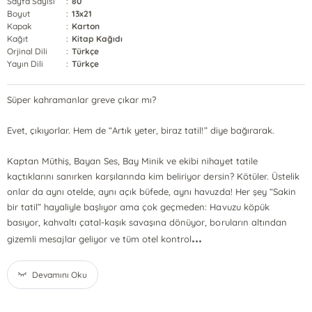
Sayfa Sayısı
:
80
Boyut
:
13x21
Kapak
:
Karton
Kağıt
:
Kitap Kağıdı
Orjinal Dili
:
Türkçe
Yayın Dili
:
Türkçe
Süper kahramanlar greve çıkar mı?
Evet, çıkıyorlar. Hem de “Artık yeter, biraz tatil!” diye bağırarak.
Kaptan Müthiş, Bayan Ses, Bay Minik ve ekibi nihayet tatile
kaçtıklarını sanırken karşılarında kim beliriyor dersin? Kötüler. Üstelik
onlar da aynı otelde, aynı açık büfede, aynı havuzda! Her şey “Sakin
bir tatil” hayaliyle başlıyor ama çok geçmeden: Havuzu köpük
basıyor, kahvaltı çatal-kaşık savaşına dönüyor, boruların altından
...
gizemli mesajlar geliyor ve tüm otel kontrol
Devamını Oku