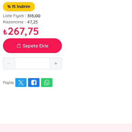
% 15 İndirim
315,00
Liste Fiyatı :
47,25
Kazancınız :
267,75
₺
Sepete Ekle
Paylaş