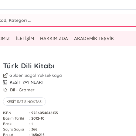
IMIZ
İLETİŞİM
HAKKIMIZDA
AKADEMİK TEŞVİK
Türk Dili Kitabı
Gülden Sağol Yüksekkaya
KESİT YAYINLARI
Dil - Gramer
KESİT SATIŞ NOKTASI
ISBN
:
9786054646135
Basım Tarihi
:
2012-10
Baskı
:
1
Sayfa Sayısı
:
366
Boyut
:
165x215