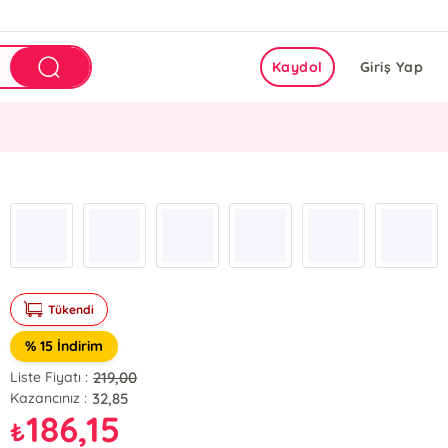
Kaydol
Giriş Yap
Tükendi
% 15 İndirim
219,00
Liste Fiyatı :
32,85
Kazancınız :
186,15
₺