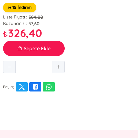
% 15 İndirim
384,00
Liste Fiyatı :
57,60
Kazancınız :
326,40
₺
Sepete Ekle
Paylaş