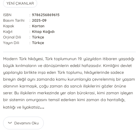
YENİ ÇIKANLAR
ISBN
:
9786256869615
Basım Tarihi
:
2025-09
Kapak
:
Karton
Kağıt
:
Kitap Kağıdı
Orjinal Dili
:
Türkçe
Yayın Dili
:
Türkçe
Modern Türk hikâyesi, Türk toplumunun 19. yüzyıldan itibaren yaşadığı
büyük kırılmaların ve dönüşümlerin edebî hafızasıdır. Kimliğini devlet
yapılarıyla birlikte inşa eden Türk toplumu, hikâyelerinde sadece
bireyin değil aynı zamanda kamu kurumlarıyla çevrelenmiş bir yaşam
alanının karmaşık, çoğu zaman da sancılı ilişkilerini gözler önüne
serer. Bu ilişkilerin merkezinde yer alan bürokrasi, kimi zaman işleyen
bir sistemin omurgasını temsil ederken kimi zaman da hantallığı,
...
katılığı ve liyakatsiz
Devamını Oku