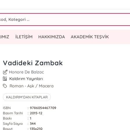
IMIZ
İLETİŞİM
HAKKIMIZDA
AKADEMİK TEŞVİK
Vadideki Zambak
Honore De Balzac
Kaldırım Yayınları
Roman - Aşk / Macera
KALDIRIM’DAN KİTAPLAR
ISBN
:
9786054467709
Basım Tarihi
:
2015-12
Baskı
:
1
Sayfa Sayısı
:
344
Boyut
:
135x210