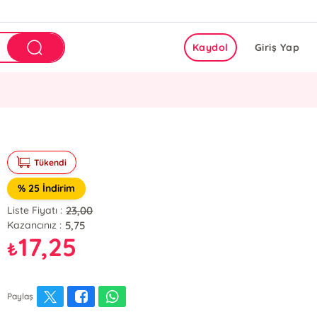
Kaydol
Giriş Yap
Tükendi
% 25 İndirim
23,00
Liste Fiyatı :
5,75
Kazancınız :
17,25
₺
Paylaş