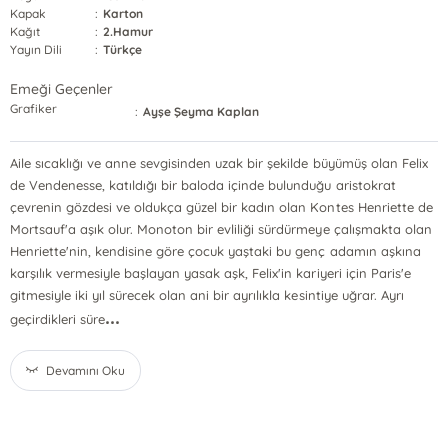
Kapak
:
Karton
Kağıt
:
2.Hamur
Yayın Dili
:
Türkçe
Emeği Geçenler
Grafiker
:
Ayşe Şeyma Kaplan
Aile sıcaklığı ve anne sevgisinden uzak bir şekilde büyümüş olan Felix
de Vendenesse, katıldığı bir baloda içinde bulunduğu aristokrat
çevrenin gözdesi ve oldukça güzel bir kadın olan Kontes Henriette de
Mortsauf'a aşık olur. Monoton bir evliliği sürdürmeye çalışmakta olan
Henriette'nin, kendisine göre çocuk yaştaki bu genç adamın aşkına
karşılık vermesiyle başlayan yasak aşk, Felix'in kariyeri için Paris'e
gitmesiyle iki yıl sürecek olan ani bir ayrılıkla kesintiye uğrar. Ayrı
...
geçirdikleri süre
Devamını Oku