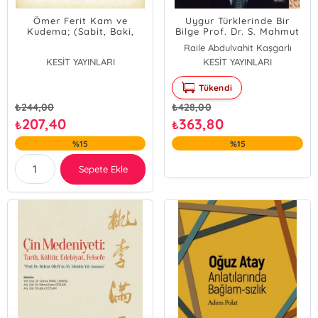
Ömer Ferit Kam ve
Uygur Türklerinde Bir
Kudema; (Sabit, Baki,
Bilge Prof. Dr. S. Mahmut
Kınalızade Ali Çelebi)
Kaşgarlı Armağanı
Raile Abdulvahit Kaşgarlı
KESİT YAYINLARI
KESİT YAYINLARI
Tükendi
₺
244,00
₺
428,00
207,40
363,80
₺
₺
%15
%15
Sepete Ekle