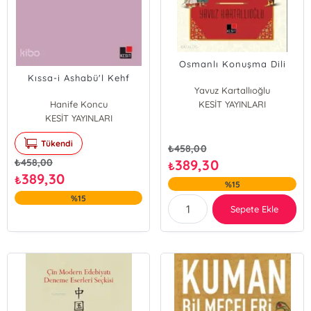
Osmanlı Konuşma Dili
Kıssa-i Ashabü'l Kehf
Yavuz Kartallıoğlu
Hanife Koncu
KESİT YAYINLARI
KESİT YAYINLARI
Tükendi
₺
458,00
₺
458,00
389,30
₺
389,30
₺
%15
%15
Sepete Ekle