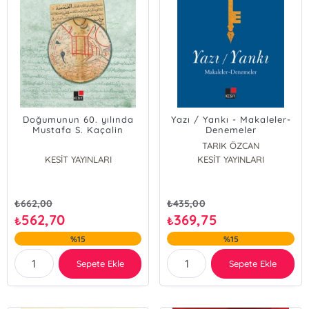
Doğumunun 60. yılında
Yazı / Yankı - Makaleler-
Mustafa S. Kaçalin
Denemeler
Armağanı Dîvânu Lugâti't
TARIK ÖZCAN
- Turk'ten Senglah'a
KESİT YAYINLARI
KESİT YAYINLARI
Türkçe
₺
662,00
₺
435,00
562,70
369,75
₺
₺
%15
%15
Sepete Ekle
Sepete Ekle