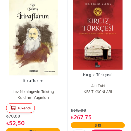
Kırgız Türkçesi
İtiraflarım
ALİ TAN
Lev Nikolayeviç Tolstoy
KESİT YAYINLARI
Kaldırım Yayınları
Tükendi
₺
315,00
₺
70,00
267,75
₺
52,50
₺
%15