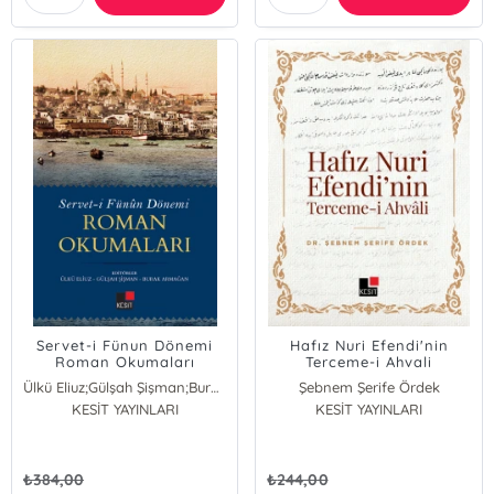
Servet-i Fünun Dönemi
Hafız Nuri Efendi'nin
Roman Okumaları
Terceme-i Ahvali
Ülkü Eliuz;Gülşah Şişman;Burak Yilmaz
Şebnem Şerife Ördek
KESİT YAYINLARI
KESİT YAYINLARI
₺
384,00
₺
244,00