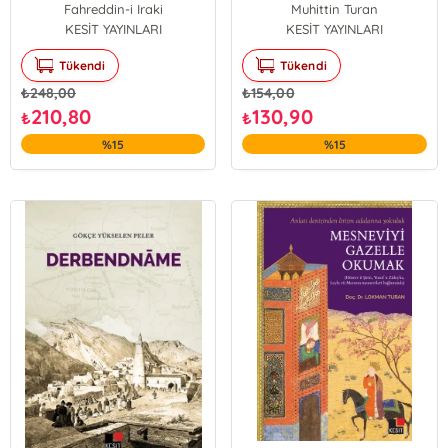
Lügatçe
Fahreddin-i Iraki
Muhittin Turan
KESİT YAYINLARI
KESİT YAYINLARI
Tükendi
Tükendi
₺
248,00
₺
154,00
210,80
130,90
₺
₺
%15
%15