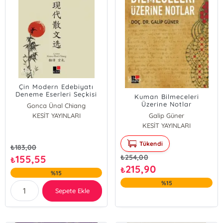
Çin Modern Edebiyatı
Deneme Eserleri Seçkisi
Kuman Bilmeceleri
Üzerine Notlar
Gonca Ünal Chiang
KESİT YAYINLARI
Galip Güner
KESİT YAYINLARI
Tükendi
₺
183,00
155,55
₺
254,00
₺
215,90
₺
%15
%15
Sepete Ekle