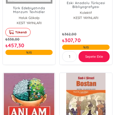
Eski Anadolu Türkçesi
Bibliyografyası
Türk Edebiyatında
Manzum Tevhidler
Kolektif
Haluk Gökalp
KESİT YAYINLARI
KESİT YAYINLARI
Tükendi
₺
362,00
₺
538,00
307,70
₺
457,30
₺
%15
%15
Sepete Ekle