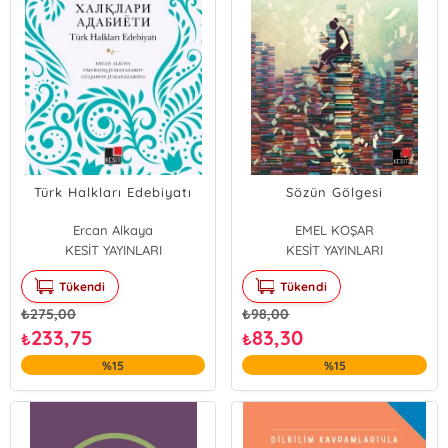
Türk Halkları Edebiyatı
Sözün Gölgesi
Ercan Alkaya
EMEL KOŞAR
Umurzoq Jumanazarov
KESİT YAYINLARI
KESİT YAYINLARI
Guljahon Jumanazarova
Tükendi
Tükendi
₺
275,00
₺
98,00
233,75
83,30
₺
₺
%15
%15