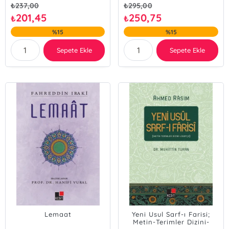
₺
237,00
₺
295,00
201,45
250,75
₺
₺
%15
%15
Sepete Ekle
Sepete Ekle
Lemaat
Yeni Usul Sarf-ı Farisi;
Metin-Terimler Dizini-