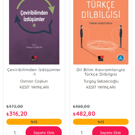
Çeviribilimden İzdüşümler
Dil Bilim Kavramlarıyla
-1
Türkçe Dilbilgisi
Osman Coşkun
Turgay Sebzecioğlu
KESİT YAYINLARI
KESİT YAYINLARI
₺
372,00
₺
568,00
316,20
482,80
₺
₺
%15
%15
Sepete Ekle
Sepete Ekle