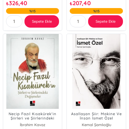
326,40
207,40
₺
₺
%15
%15
Sepete Ekle
Sepete Ekle
Necip Fazıl Kısakürek'in
Asallaşan Şiir: Makine Ve
Şiirleri ve Şiirlerindeki
İnsan İsmet Özel
Değişimler
İbrahim Kavaz
Kemal Şamlıoğlu