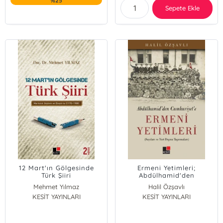
%25
Sepete Ekle
12 Mart'ın Gölgesinde
Ermeni Yetimleri;
Türk Şiiri
Abdülhamid'den
Cumhuriyet'e
Mehmet Yılmaz
Halil Özşavlı
KESİT YAYINLARI
KESİT YAYINLARI