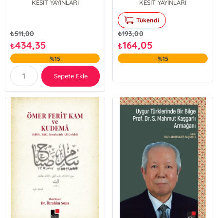
KESİT YAYINLARI
KESİT YAYINLARI
Tükendi
₺
511,00
₺
193,00
434,35
164,05
₺
₺
%15
%15
Sepete Ekle