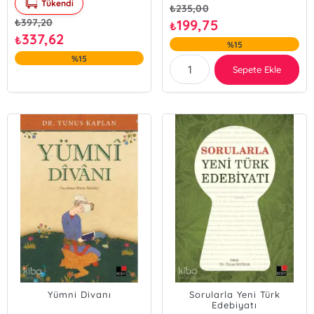
Tükendi
₺
235,00
₺
397,20
199,75
₺
337,62
₺
%15
%15
Sepete Ekle
Yümni Divanı
Sorularla Yeni Türk
Edebiyatı