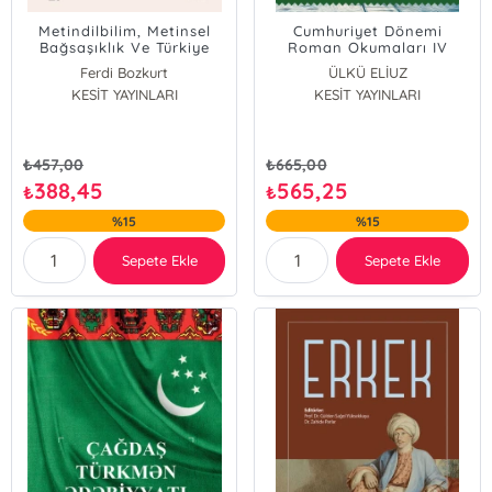
Metindilbilim, Metinsel
Cumhuriyet Dönemi
Bağsaşıklık Ve Türkiye
Roman Okumaları IV
Türkçesinde Değiştirim
(2000-2024)
Ferdi Bozkurt
ÜLKÜ ELİUZ
KESİT YAYINLARI
Elif Öksüz Güneş
KESİT YAYINLARI
Gülşah Şişman
Burak Armağan
Fatih Uyar
₺
457,00
₺
665,00
Emrah Seferoğlu
388,45
565,25
₺
₺
Arzu Küçükosman
%15
%15
Sepete Ekle
Sepete Ekle