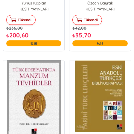
Yunus Kaplan
Özcan Bayrak
KESİT YAYINLARI
KESİT YAYINLARI
Tükendi
Tükendi
₺
236,00
₺
42,00
200,60
35,70
₺
₺
%15
%15