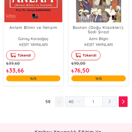
Anlam Bilimi ve İletişim
Bostan (Doğu Klasikleri);
Sadi Şirazî
Günay Karaağaç
Azmi Bilgin
KESİT YAYINLARI
KESİT YAYINLARI
Tükendi
Tükendi
₺
39,60
₺
90,00
33,66
76,50
₺
₺
%15
%15
58
2
Karbey Yayıncılık Eğitim Ve