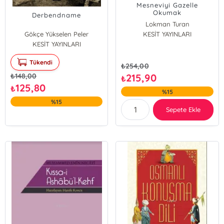
Mesneviyi Gazelle
Okumak
Derbendname
Lokman Turan
Gökçe Yükselen Peler
KESİT YAYINLARI
KESİT YAYINLARI
Tükendi
₺
254,00
₺
148,00
215,90
₺
125,80
₺
%15
%15
Sepete Ekle