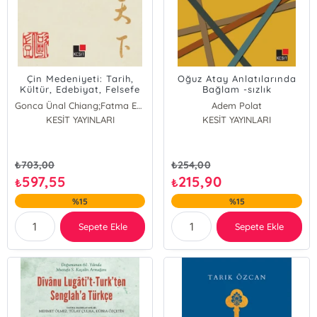
Çin Medeniyeti: Tarih,
Oğuz Atay Anlatılarında
Kültür, Edebiyat, Felsefe
Bağlam -sızlık
Gonca Ünal Chiang;Fatma Ecem Ceylan;Ertuğrul Ceylan
Adem Polat
KESİT YAYINLARI
KESİT YAYINLARI
₺
703,00
₺
254,00
597,55
215,90
₺
₺
%15
%15
Sepete Ekle
Sepete Ekle