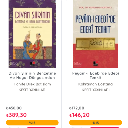
Divan Şiirinin Benzetme
Peyam-ı Edebi'de Edebi
Ve Hayal Dünyasından
Tenkit
Hanife Dilek Batislam
Kahraman Bostancı
KESİT YAYINLARI
KESİT YAYINLARI
₺
458,00
₺
172,00
389,30
146,20
₺
₺
%15
%15