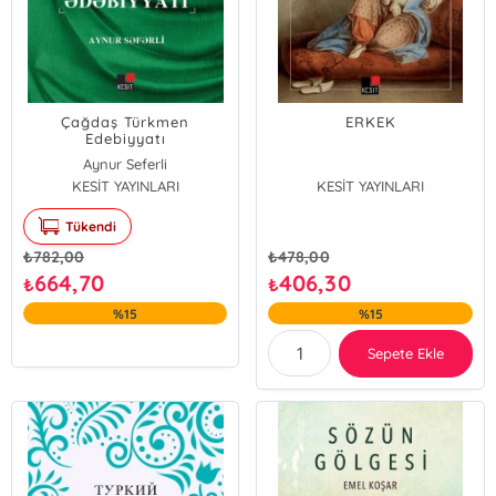
Çağdaş Türkmen
ERKEK
Edebiyyatı
Aynur Seferli
KESİT YAYINLARI
KESİT YAYINLARI
Tükendi
₺
782,00
₺
478,00
664,70
406,30
₺
₺
%15
%15
Sepete Ekle