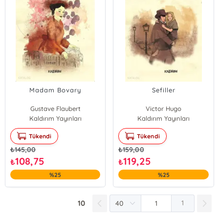
Madam Bovary
Sefiller
Gustave Flaubert
Victor Hugo
Kaldırım Yayınları
Kaldırım Yayınları
Tükendi
Tükendi
₺
145,00
₺
159,00
108,75
119,25
₺
₺
%25
%25
10
1