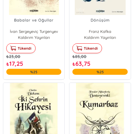
Babalar ve Oğullar
Dönüşüm
İvan Sergeyeviç Turgenyev
Franz Kafka
Kaldırım Yayınları
Kaldırım Yayınları
Tükendi
Tükendi
₺
23,00
₺
85,00
17,25
63,75
₺
₺
%25
%25