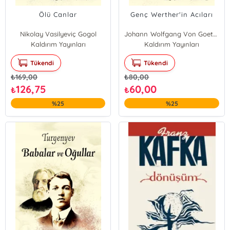
Ölü Canlar
Genç Werther'in Acıları
Nikolay Vasilyeviç Gogol
Johann Wolfgang Von Goethe
Kaldırım Yayınları
Kaldırım Yayınları
Tükendi
Tükendi
₺
169,00
₺
80,00
126,75
60,00
₺
₺
%25
%25