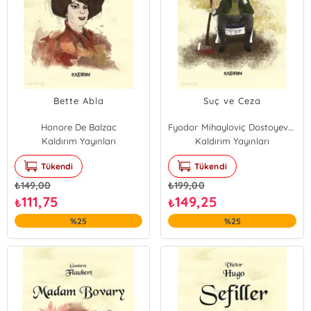
Bette Abla
Suç ve Ceza
Honore De Balzac
Fyodor Mihayloviç Dostoyevski
Kaldırım Yayınları
Kaldırım Yayınları
Tükendi
Tükendi
₺
149,00
₺
199,00
111,75
149,25
₺
₺
%25
%25