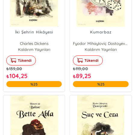
İki Şehrin Hikâyesi
Kumarbaz
Charles Dickens
Fyodor Mihayloviç Dostoyevski
Kaldırım Yayınları
Kaldırım Yayınları
Tükendi
Tükendi
₺
139,00
₺
119,00
104,25
89,25
₺
₺
%25
%25