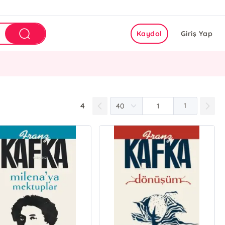
Kaydol
Giriş Yap
4
1