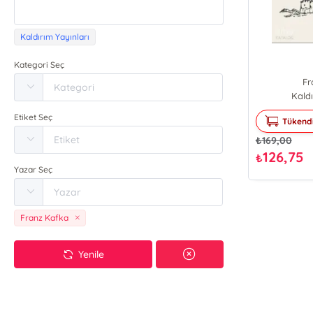
Kaldırım Yayınları
Kategori Seç
Fr
Kaldı
Etiket Seç
Tükend
₺
169,00
126,75
₺
Yazar Seç
Franz Kafka
Yenile