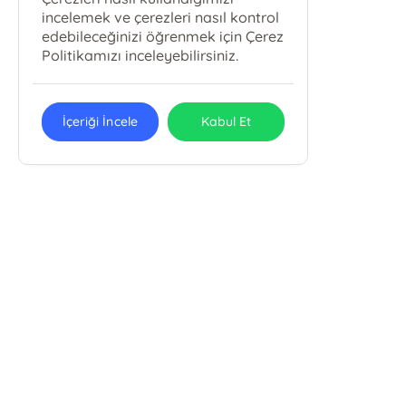
incelemek ve çerezleri nasıl kontrol
edebileceğinizi öğrenmek için Çerez
Politikamızı inceleyebilirsiniz.
İçeriği İncele
Kabul Et
Karbey Yayıncılık Eğitim Ve
Danışmanlık Hizmetleri San. Tic. Ltd.
Şti.