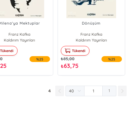
Milena'ya Mektuplar
Dönüşüm
Franz Kafka
Franz Kafka
Kaldırım Yayınları
Kaldırım Yayınları
Tükendi
Tükendi
00
₺
85,00
%25
%25
,25
63,75
₺
4
1