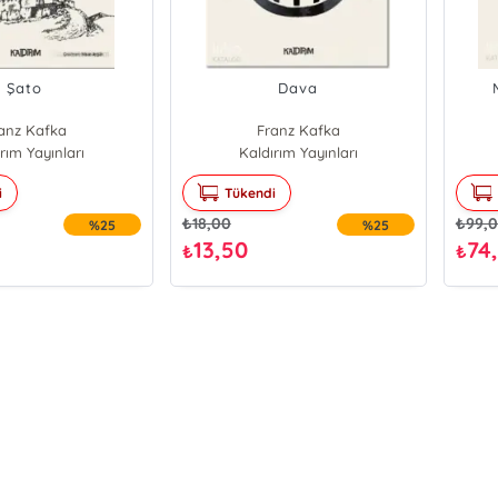
Şato
Dava
anz Kafka
Franz Kafka
rım Yayınları
Kaldırım Yayınları
i
Tükendi
₺
18,00
₺
99,
%25
%25
13,50
74
₺
₺