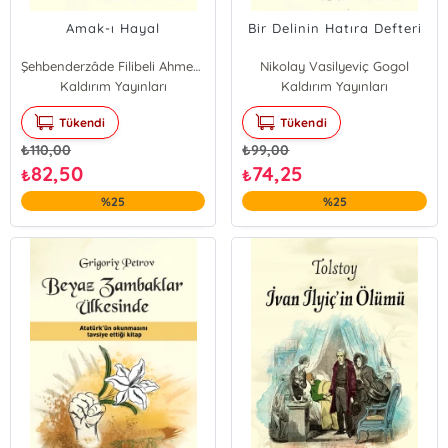
Amak-ı Hayal
Bir Delinin Hatıra Defteri
Şehbenderzâde Filibeli Ahmed Hilmi
Nikolay Vasilyeviç Gogol
Kaldırım Yayınları
Kaldırım Yayınları
Tükendi
Tükendi
₺
110,00
₺
99,00
82,50
74,25
₺
₺
%25
%25