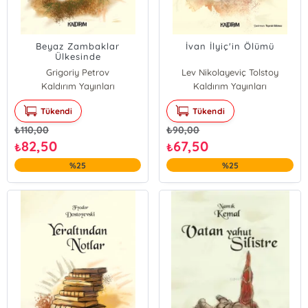
Beyaz Zambaklar
İvan İlyiç'in Ölümü
Ülkesinde
Grigoriy Petrov
Lev Nikolayeviç Tolstoy
Kaldırım Yayınları
Kaldırım Yayınları
Tükendi
Tükendi
₺
110,00
₺
90,00
82,50
67,50
₺
₺
%25
%25