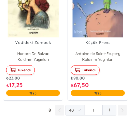
Vadideki Zambak
Küçük Prens
Honore De Balzac
Antoine de Saint-Exupery
Kaldırım Yayınları
Kaldırım Yayınları
Tükendi
Tükendi
₺
23,00
₺
90,00
17,25
67,50
₺
₺
%25
%25
8
1