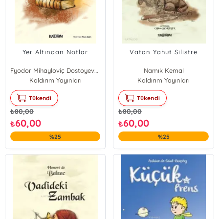
Yer Altından Notlar
Vatan Yahut Silistre
Fyodor Mihayloviç Dostoyevski
Namık Kemal
Kaldırım Yayınları
Kaldırım Yayınları
Tükendi
Tükendi
₺
80,00
₺
80,00
60,00
60,00
₺
₺
%25
%25