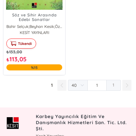
Söz ve Sihir Arasında
Edebi Sanatlar
Bahir Selçuk;Beyhan Kesik;Özer Şenödeyici;Halil Sercan Koşik;Fatma Kola
KESİT YAYINLARI
Bahir Selçuk
Beyhan Kesik
Tükendi
Özer Şenödeyici
Halil Sercan Koşik
₺
133,00
Fatma Kola
113,05
₺
%15
1
1
Karbey Yayıncılık Eğitim Ve
Danışmanlık Hizmetleri San. Tic. Ltd.
Şti.