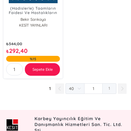
(Hadislerle) Taamların
Faidesi Ve Hastalıkların
Tedavisi
Bekir Sarıkaya
KESİT YAYINLARI
₺
344,00
292,40
₺
%15
Sepete Ekle
1
1
Karbey Yayıncılık Eğitim Ve
Danışmanlık Hizmetleri San. Tic. Ltd.
Şti.