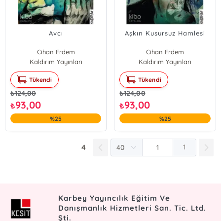
Avcı
Aşkın Kusursuz Hamlesi
Cihan Erdem
Cihan Erdem
Kaldırım Yayınları
Kaldırım Yayınları
Tükendi
Tükendi
₺
124,00
₺
124,00
93,00
93,00
₺
₺
%25
%25
4
1
Karbey Yayıncılık Eğitim Ve
Danışmanlık Hizmetleri San. Tic. Ltd.
Şti.