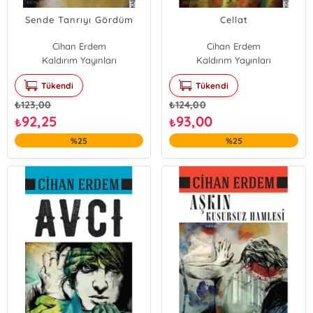
Sende Tanrıyı Gördüm
Cellat
Cihan Erdem
Cihan Erdem
Kaldırım Yayınları
Kaldırım Yayınları
Tükendi
Tükendi
₺
123,00
₺
124,00
92,25
93,00
₺
₺
%25
%25