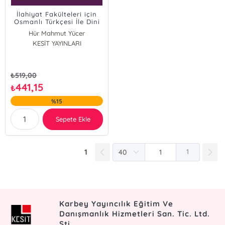
İlahiyat Fakülteleri için
Osmanlı Türkçesi İle Dini
Metinler
Hür Mahmut Yücer
KESİT YAYINLARI
Nevzat Sağlam
Şükrü Maden
₺
519,00
441,15
₺
%15
Sepete Ekle
1
1
Karbey Yayıncılık Eğitim Ve
Danışmanlık Hizmetleri San. Tic. Ltd.
Şti.