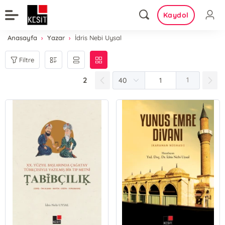
Kaydol
Anasayfa
Yazar
İdris Nebi Uysal
Filtre
2
1