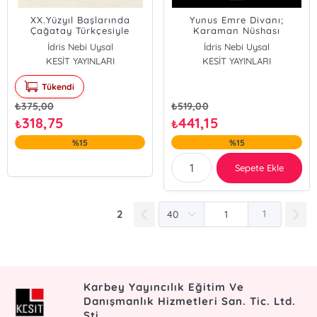
XX.Yüzyıl Başlarında
Yunus Emre Divanı;
Çağatay Türkçesiyle
Karaman Nüshası
Yazılmış Bir Tıp Metni
İdris Nebi Uysal
İdris Nebi Uysal
Tabibçilik
KESİT YAYINLARI
KESİT YAYINLARI
Tükendi
₺
375,00
₺
519,00
318,75
441,15
₺
₺
%15
%15
Sepete Ekle
2
1
Karbey Yayıncılık Eğitim Ve
Danışmanlık Hizmetleri San. Tic. Ltd.
Şti.