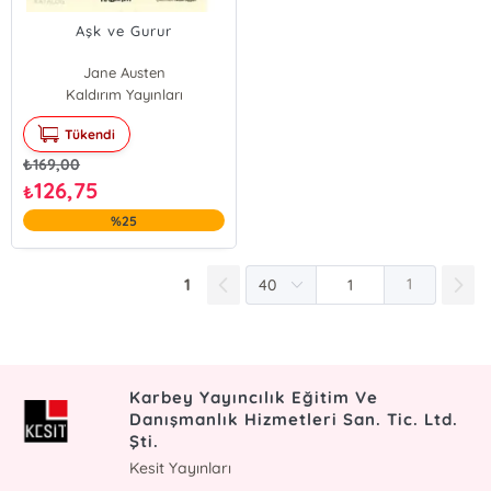
Aşk ve Gurur
Jane Austen
Kaldırım Yayınları
Tükendi
₺
169,00
126,75
₺
%25
1
1
Karbey Yayıncılık Eğitim Ve
Danışmanlık Hizmetleri San. Tic. Ltd.
Şti.
Kesit Yayınları