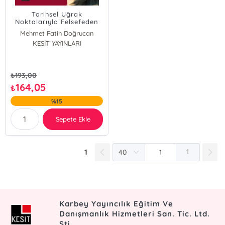
Tarihsel Uğrak
Noktalarıyla Felsefeden
Bilime...
Mehmet Fatih Doğrucan
KESİT YAYINLARI
₺
193,00
164,05
₺
%15
Sepete Ekle
1
1
Karbey Yayıncılık Eğitim Ve
Danışmanlık Hizmetleri San. Tic. Ltd.
Şti.