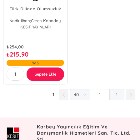
Türk Dilinde Olumsuzluk
Nadir İlhan;Ceren Kabadayı
KESİT YAYINLARI
₺
254,00
215,90
₺
%15
Sepete Ekle
1
1
Karbey Yayıncılık Eğitim Ve
Danışmanlık Hizmetleri San. Tic. Ltd.
Şti.