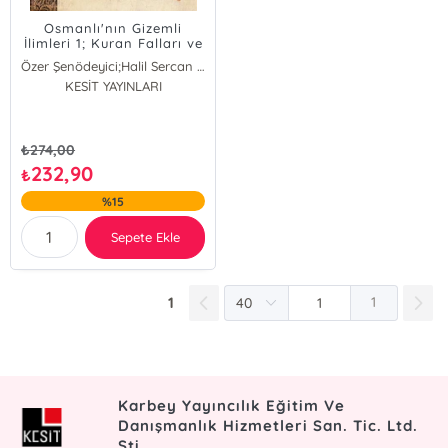
Osmanlı'nın Gizemli
İlimleri 1; Kuran Falları ve
Uzun Firdevsi'ye Ait Bir
Özer Şenödeyici;Halil Sercan Koşik
Örnek
Özer Şenödeyici
KESİT YAYINLARI
Halil Sercan Koşik
₺
274,00
232,90
₺
%15
Sepete Ekle
1
1
Karbey Yayıncılık Eğitim Ve
Danışmanlık Hizmetleri San. Tic. Ltd.
Şti.