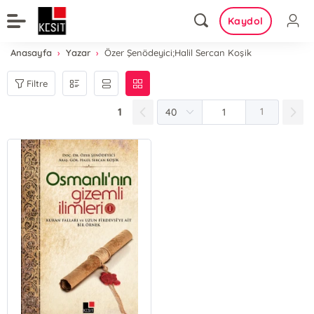
Kaydol
Anasayfa
Yazar
Özer Şenödeyici;Halil Sercan Koşik
Filtre
1
1