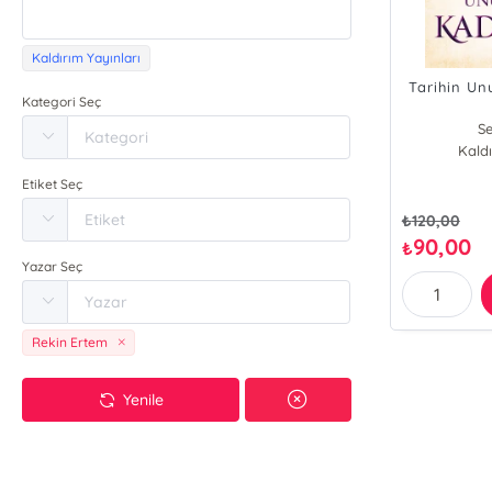
Kaldırım Yayınları
Tarihin Un
Kategori Seç
Se
Kaldı
Etiket Seç
₺
120,00
90,00
₺
Yazar Seç
Rekin Ertem
Yenile