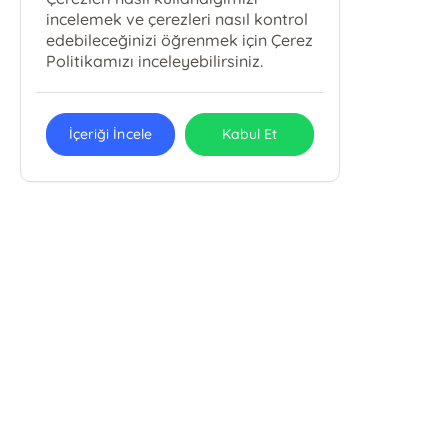
incelemek ve çerezleri nasıl kontrol
edebileceğinizi öğrenmek için Çerez
Politikamızı inceleyebilirsiniz.
İçeriği İncele
Kabul Et
Karbey Yayıncılık Eğitim Ve
Danışmanlık Hizmetleri San. Tic. Ltd.
Şti.