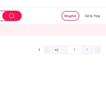
Kaydol
Giriş Yap
1
1