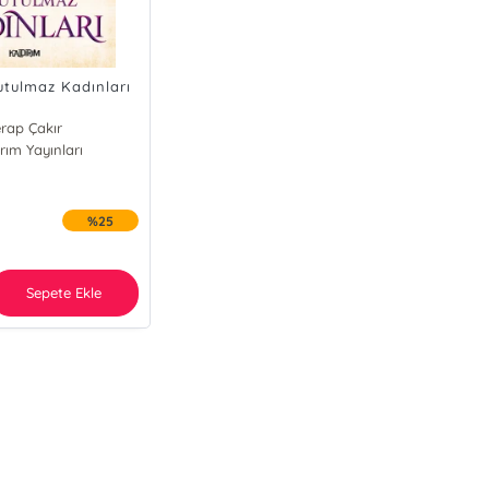
utulmaz Kadınları
rap Çakır
rım Yayınları
%25
Sepete Ekle