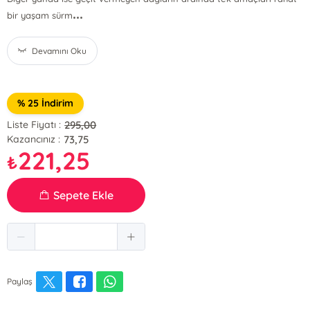
...
bir yaşam sürm
Devamını Oku
% 25 İndirim
295,00
Liste Fiyatı :
73,75
Kazancınız :
221,25
₺
Sepete Ekle
Paylaş