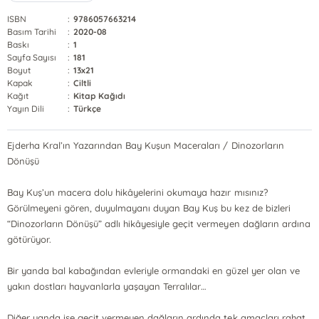
ISBN
:
9786057663214
Basım Tarihi
:
2020-08
Baskı
:
1
Sayfa Sayısı
:
181
Boyut
:
13x21
Kapak
:
Ciltli
Kağıt
:
Kitap Kağıdı
Yayın Dili
:
Türkçe
Ejderha Kral’ın Yazarından Bay Kuşun Maceraları / Dinozorların
Dönüşü
Bay Kuş’un macera dolu hikâyelerini okumaya hazır mısınız?
Görülmeyeni gören, duyulmayanı duyan Bay Kuş bu kez de bizleri
“Dinozorların Dönüşü” adlı hikâyesiyle geçit vermeyen dağların ardına
götürüyor.
Bir yanda bal kabağından evleriyle ormandaki en güzel yer olan ve
yakın dostları hayvanlarla yaşayan Terralılar…
Diğer yanda ise geçit vermeyen dağların ardında tek amaçları rahat