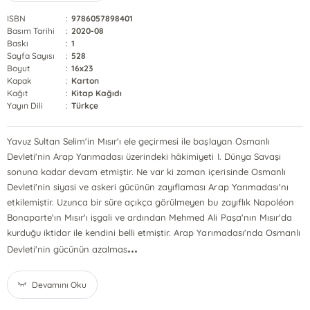
ISBN
:
9786057898401
Basım Tarihi
:
2020-08
Baskı
:
1
Sayfa Sayısı
:
528
Boyut
:
16x23
Kapak
:
Karton
Kağıt
:
Kitap Kağıdı
Yayın Dili
:
Türkçe
Yavuz Sultan Selim'in Mısır'ı ele geçirmesi ile başlayan Osmanlı
Devleti'nin Arap Yarımadası üzerindeki hâkimiyeti I. Dünya Savaşı
sonuna kadar devam etmiştir. Ne var ki zaman içerisinde Osmanlı
Devleti'nin siyasi ve askeri gücünün zayıflaması Arap Yarımadası'nı
etkilemiştir. Uzunca bir süre açıkça görülmeyen bu zayıflık Napoléon
Bonaparte'ın Mısır'ı işgali ve ardından Mehmed Ali Paşa'nın Mısır'da
kurduğu iktidar ile kendini belli etmiştir. Arap Yarımadası'nda Osmanlı
...
Devleti'nin gücünün azalmas
Devamını Oku