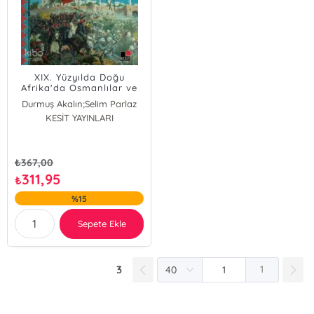
XIX. Yüzyılda Doğu
Afrika'da Osmanlılar ve
İtalyanlar
Durmuş Akalın;Selim Parlaz
KESİT YAYINLARI
Durmuş Akalın
Selim Parlaz
₺
367,00
311,95
₺
%15
Sepete Ekle
3
1