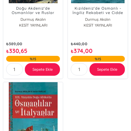
Doğu Akdeniz'de
Kızıldeniz'de Osmanlı -
Osmanlılar ve Ruslar
İngiliz Rekabeti ve Cidde
1768-1812
Olayları
Durmuş Akalın
Durmuş Akalın
Kamuran Şimşek
KESİT YAYINLARI
KESİT YAYINLARI
₺
389,00
₺
440,00
330,65
374,00
₺
₺
%15
%15
Sepete Ekle
Sepete Ekle